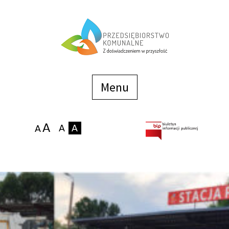
Menu
szybkiego
dostępu
Menu
Strona główna
O firmie
Zakłady
Podaj stan wodomierza
eBOK