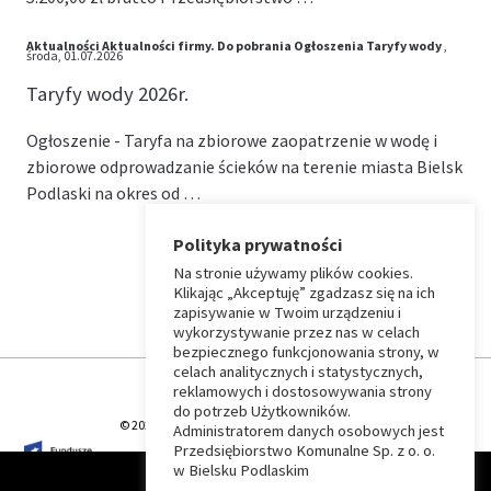
Aktualności
Aktualności firmy.
Do pobrania
Ogłoszenia
Taryfy wody
,
środa, 01.07.2026
Taryfy wody 2026r.
Ogłoszenie - Taryfa na zbiorowe zaopatrzenie w wodę i
zbiorowe odprowadzanie ścieków na terenie miasta Bielsk
Podlaski na okres od …
Polityka prywatności
Na stronie używamy plików cookies.
⏶
Klikając „Akceptuję” zgadzasz się na ich
zapisywanie w Twoim urządzeniu i
wykorzystywanie przez nas w celach
Wróć
bezpiecznego funkcjonowania strony, w
celach analitycznych i statystycznych,
do
reklamowych i dostosowywania strony
do potrzeb Użytkowników.
© 2026 T-Matic Grupa Computer Plus Sp. z o.o.
Administratorem danych osobowych jest
początku
Przedsiębiorstwo Komunalne Sp. z o. o.
w Bielsku Podlaskim