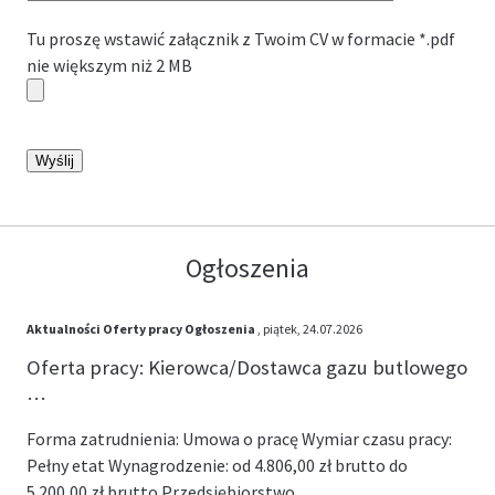
Tu proszę wstawić załącznik z Twoim CV w formacie *.pdf
nie większym niż 2 MB
Please
leave
this
field
empty.
Ogłoszenia
Aktualności
Oferty pracy
Ogłoszenia
, piątek, 24.07.2026
Oferta pracy: Kierowca/Dostawca gazu butlowego
…
Forma zatrudnienia: Umowa o pracę Wymiar czasu pracy:
Pełny etat Wynagrodzenie: od 4.806,00 zł brutto do
5.200,00 zł brutto Przedsiębiorstwo …