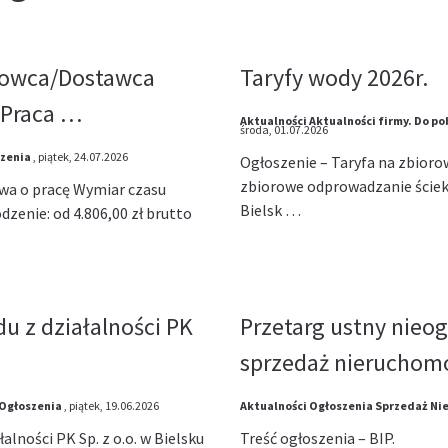
erowca/Dostawca
Taryfy wody 2026r.
(Praca …
Aktualności
Aktualności firmy.
Do po
środa, 01.07.2026
zenia
, piątek, 24.07.2026
Ogłoszenie – Taryfa na zbioro
zbiorowe odprowadzanie ściek
wa o pracę Wymiar czasu
Bielsk …
dzenie: od 4.806,00 zł brutto
u z działalności PK
Przetarg ustny nieo
sprzedaż nieruchom
Ogłoszenia
, piątek, 19.06.2026
Aktualności
Ogłoszenia
Sprzedaż Ni
alności PK Sp. z o.o. w Bielsku
Treść ogłoszenia – BIP.