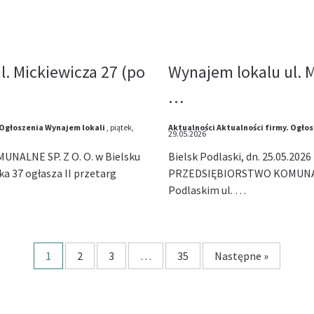
. Mickiewicza 27 (po
Wynajem lokalu ul. M
…
Ogłoszenia
Wynajem lokali
, piątek,
Aktualności
Aktualności firmy.
Ogłos
29.05.2026
ALNE SP. Z O. O. w Bielsku
Bielsk Podlaski, dn. 25.05.202
a 37 ogłasza II przetarg
PRZEDSIĘBIORSTWO KOMUNALNE
Podlaskim ul. …
1
2
3
…
35
Następne »