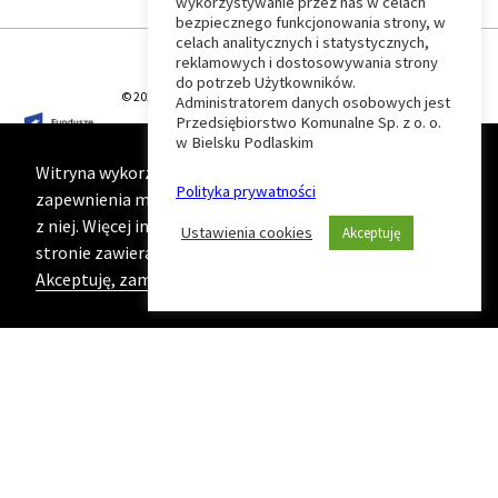
wykorzystywanie przez nas w celach
Wróć
bezpiecznego funkcjonowania strony, w
celach analitycznych i statystycznych,
do
reklamowych i dostosowywania strony
do potrzeb Użytkowników.
© 2026 T-Matic Grupa Computer Plus Sp. z o.o.
Administratorem danych osobowych jest
początku
Przedsiębiorstwo Komunalne Sp. z o. o.
w Bielsku Podlaskim
strony
Witryna wykorzystuje ciasteczka (cookies) w celu
Polityka prywatności
zapewnienia maksymalnej wygody podczas korzystania
z niej. Więcej informacji na ten temat znajduje się na
Ustawienia cookies
Akceptuję
stronie zawierającej naszą
Politykę prywatności
Akceptuję, zamknij komunikat