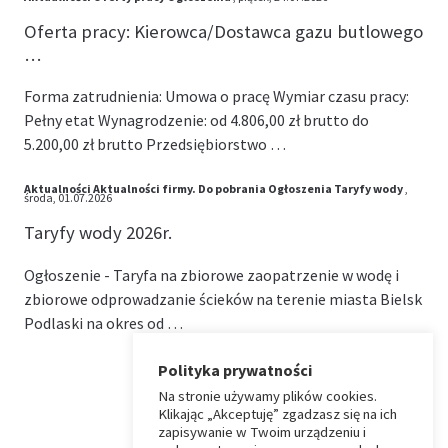
Oferta pracy: Kierowca/Dostawca gazu butlowego
…
Forma zatrudnienia: Umowa o pracę Wymiar czasu pracy:
Pełny etat Wynagrodzenie: od 4.806,00 zł brutto do
5.200,00 zł brutto Przedsiębiorstwo …
Aktualności
Aktualności firmy.
Do pobrania
Ogłoszenia
Taryfy wody
,
środa, 01.07.2026
Taryfy wody 2026r.
Ogłoszenie - Taryfa na zbiorowe zaopatrzenie w wodę i
zbiorowe odprowadzanie ścieków na terenie miasta Bielsk
Podlaski na okres od …
Polityka prywatności
Na stronie używamy plików cookies.
⏶
Klikając „Akceptuję” zgadzasz się na ich
zapisywanie w Twoim urządzeniu i