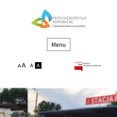
Menu
szybkiego
dostępu
Menu
Strona główna
O firmie
Zakłady
Podaj stan wodomierza
eBOK