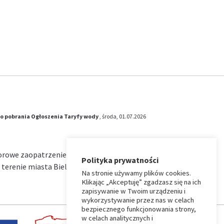
o pobrania
Ogłoszenia
Taryfy wody
, środa, 01.07.2026
iorowe zaopatrzenie w wodę i zbiorowe
Polityka prywatności
terenie miasta Bielsk Podlaski na okres od …
Na stronie używamy plików cookies.
Klikając „Akceptuję” zgadzasz się na ich
zapisywanie w Twoim urządzeniu i
wykorzystywanie przez nas w celach
bezpiecznego funkcjonowania strony,
w celach analitycznych i