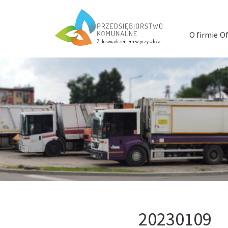
Menu
szybkiego
O firmie
Of
dostępu
20230109