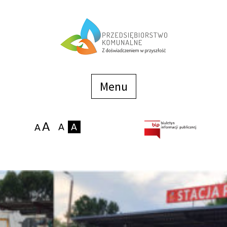
Menu
szybkiego
dostępu
Menu
Strona główna
O firmie
Zakłady
Podaj stan wodomierza
eBOK