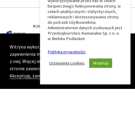
wykorzystywanie przez nas w celach
Wróć
bezpiecznego funkcjonowania strony, w
celach analitycznych i statystycznych,
do
reklamowych i dostosowywania strony
do potrzeb Użytkowników.
© 2026 T-Matic Grupa Computer Plus Sp. z o.o.
Administratorem danych osobowych jest
początku
Przedsiębiorstwo Komunalne Sp. z o. o.
w Bielsku Podlaskim
strony
Witryna wykorzystuje ciasteczka (cookies) w celu
Polityka prywatności
zapewnienia maksymalnej wygody podczas korzystania
z niej. Więcej informacji na ten temat znajduje się na
Ustawienia cookies
Akceptuję
stronie zawierającej naszą
Politykę prywatności
Akceptuję, zamknij komunikat