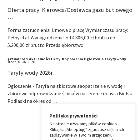
Oferta pracy: Kierowca/Dostawca gazu butlowego
…
Forma zatrudnienia: Umowa o pracę Wymiar czasu pracy:
Pełny etat Wynagrodzenie: od 4.806,00 zł brutto do
5.200,00 zł brutto Przedsiębiorstwo …
Aktualności
Aktualności firmy.
Do pobrania
Ogłoszenia
Taryfy wody
,
środa, 01.07.2026
Taryfy wody 2026r.
Ogłoszenie - Taryfa na zbiorowe zaopatrzenie w wodę i
zbiorowe odprowadzanie ścieków na terenie miasta Bielsk
Podlaski na okres od …
Polityka prywatności
Na stronie używamy plików cookies.
⏶
Klikając „Akceptuję” zgadzasz się na ich
zapisywanie w Twoim urządzeniu i