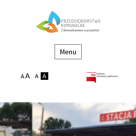
Menu
szybkiego
dostępu
Menu
Strona główna
O firmie
Zakłady
Podaj stan wodomierza
eBOK