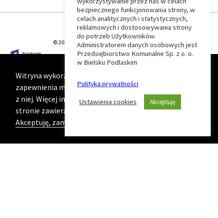
wykorzystywanie przez nas w celach
Wróć
bezpiecznego funkcjonowania strony, w
celach analitycznych i statystycznych,
do
reklamowych i dostosowywania strony
do potrzeb Użytkowników.
© 2026 T-Matic Grupa Computer Plus Sp. z o.o.
Administratorem danych osobowych jest
początku
Przedsiębiorstwo Komunalne Sp. z o. o.
w Bielsku Podlaskim
strony
Witryna wykorzystuje ciasteczka (cookies) w celu
Polityka prywatności
zapewnienia maksymalnej wygody podczas korzystania
z niej. Więcej informacji na ten temat znajduje się na
Ustawienia cookies
Akceptuję
stronie zawierającej naszą
Politykę prywatności
Akceptuję, zamknij komunikat