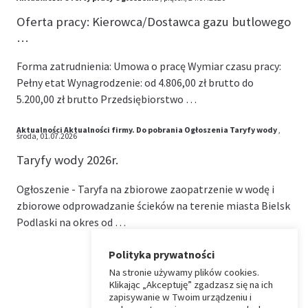
Oferta pracy: Kierowca/Dostawca gazu butlowego
…
Forma zatrudnienia: Umowa o pracę Wymiar czasu pracy:
Pełny etat Wynagrodzenie: od 4.806,00 zł brutto do
5.200,00 zł brutto Przedsiębiorstwo …
Aktualności
Aktualności firmy.
Do pobrania
Ogłoszenia
Taryfy wody
,
środa, 01.07.2026
Taryfy wody 2026r.
Ogłoszenie - Taryfa na zbiorowe zaopatrzenie w wodę i
zbiorowe odprowadzanie ścieków na terenie miasta Bielsk
Podlaski na okres od …
Polityka prywatności
Na stronie używamy plików cookies.
⏶
Klikając „Akceptuję” zgadzasz się na ich
zapisywanie w Twoim urządzeniu i