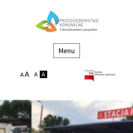
Menu
szybkiego
dostępu
Menu
Strona główna
O firmie
Zakłady
Podaj stan wodomierza
eBOK