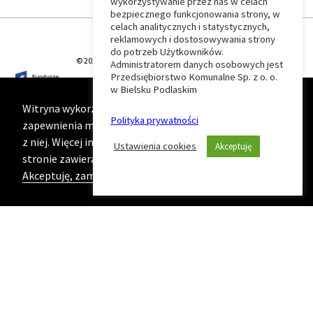
wykorzystywanie przez nas w celach
Wróć
bezpiecznego funkcjonowania strony, w
celach analitycznych i statystycznych,
do
reklamowych i dostosowywania strony
do potrzeb Użytkowników.
© 2026 T-Matic Grupa Computer Plus Sp. z o.o.
Administratorem danych osobowych jest
początku
Przedsiębiorstwo Komunalne Sp. z o. o.
w Bielsku Podlaskim
strony
Witryna wykorzystuje ciasteczka (cookies) w celu
Polityka prywatności
zapewnienia maksymalnej wygody podczas korzystania
z niej. Więcej informacji na ten temat znajduje się na
Ustawienia cookies
Akceptuję
stronie zawierającej naszą
Politykę prywatności
Akceptuję, zamknij komunikat