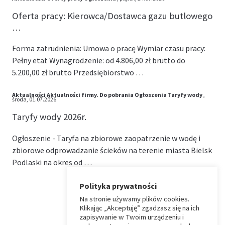
Oferta pracy: Kierowca/Dostawca gazu butlowego
…
Forma zatrudnienia: Umowa o pracę Wymiar czasu pracy:
Pełny etat Wynagrodzenie: od 4.806,00 zł brutto do
5.200,00 zł brutto Przedsiębiorstwo …
Aktualności
Aktualności firmy.
Do pobrania
Ogłoszenia
Taryfy wody
,
środa, 01.07.2026
Taryfy wody 2026r.
Ogłoszenie - Taryfa na zbiorowe zaopatrzenie w wodę i
zbiorowe odprowadzanie ścieków na terenie miasta Bielsk
Podlaski na okres od …
Polityka prywatności
Na stronie używamy plików cookies.
⏶
Klikając „Akceptuję” zgadzasz się na ich
zapisywanie w Twoim urządzeniu i