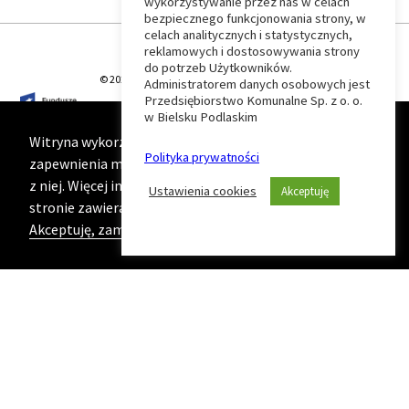
wykorzystywanie przez nas w celach
Wróć
bezpiecznego funkcjonowania strony, w
celach analitycznych i statystycznych,
do
reklamowych i dostosowywania strony
do potrzeb Użytkowników.
© 2026 T-Matic Grupa Computer Plus Sp. z o.o.
Administratorem danych osobowych jest
początku
Przedsiębiorstwo Komunalne Sp. z o. o.
w Bielsku Podlaskim
strony
Witryna wykorzystuje ciasteczka (cookies) w celu
Polityka prywatności
zapewnienia maksymalnej wygody podczas korzystania
z niej. Więcej informacji na ten temat znajduje się na
Ustawienia cookies
Akceptuję
stronie zawierającej naszą
Politykę prywatności
Akceptuję, zamknij komunikat