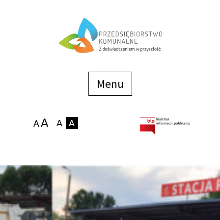
Menu
szybkiego
dostępu
Menu
Strona główna
O firmie
Zakłady
Podaj stan wodomierza
eBOK