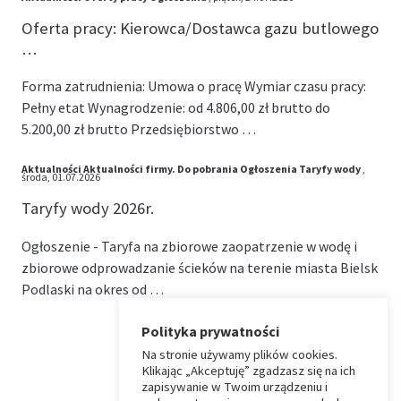
Oferta pracy: Kierowca/Dostawca gazu butlowego
…
Forma zatrudnienia: Umowa o pracę Wymiar czasu pracy:
Pełny etat Wynagrodzenie: od 4.806,00 zł brutto do
5.200,00 zł brutto Przedsiębiorstwo …
Aktualności
Aktualności firmy.
Do pobrania
Ogłoszenia
Taryfy wody
,
środa, 01.07.2026
Taryfy wody 2026r.
Ogłoszenie - Taryfa na zbiorowe zaopatrzenie w wodę i
zbiorowe odprowadzanie ścieków na terenie miasta Bielsk
Podlaski na okres od …
Polityka prywatności
Na stronie używamy plików cookies.
⏶
Klikając „Akceptuję” zgadzasz się na ich
zapisywanie w Twoim urządzeniu i