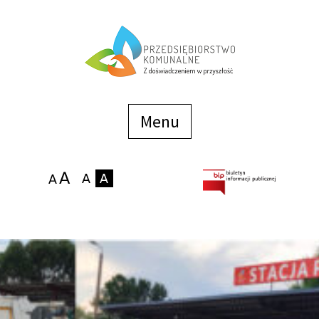
Menu
szybkiego
dostępu
Menu
Strona główna
O firmie
Zakłady
Podaj stan wodomierza
eBOK