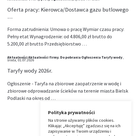
Oferta pracy: Kierowca/Dostawca gazu butlowego
…
Forma zatrudnienia: Umowa o pracę Wymiar czasu pracy:
Pełny etat Wynagrodzenie: od 4.806,00 zł brutto do
5.200,00 zł brutto Przedsiębiorstwo …
Aktualności
Aktualności firmy.
Do pobrania
Ogłoszenia
Taryfy wody
,
środa, 01.07.2026
Taryfy wody 2026r.
Ogłoszenie - Taryfa na zbiorowe zaopatrzenie w wodę i
zbiorowe odprowadzanie ścieków na terenie miasta Bielsk
Podlaski na okres od …
Polityka prywatności
Na stronie używamy plików cookies.
⏶
Klikając „Akceptuję” zgadzasz się na ich
zapisywanie w Twoim urządzeniu i