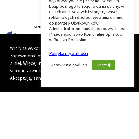
wykorzystywanie przez nas w celach
Wróć
bezpiecznego funkcjonowania strony, w
celach analitycznych i statystycznych,
do
reklamowych i dostosowywania strony
do potrzeb Użytkowników.
© 2026 T-Matic Grupa Computer Plus Sp. z o.o.
Administratorem danych osobowych jest
początku
Przedsiębiorstwo Komunalne Sp. z o. o.
w Bielsku Podlaskim
strony
Witryna wykorzystuje ciasteczka (cookies) w celu
Polityka prywatności
zapewnienia maksymalnej wygody podczas korzystania
z niej. Więcej informacji na ten temat znajduje się na
Ustawienia cookies
Akceptuję
stronie zawierającej naszą
Politykę prywatności
Akceptuję, zamknij komunikat