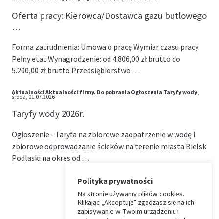
Oferta pracy: Kierowca/Dostawca gazu butlowego
…
Forma zatrudnienia: Umowa o pracę Wymiar czasu pracy:
Pełny etat Wynagrodzenie: od 4.806,00 zł brutto do
5.200,00 zł brutto Przedsiębiorstwo …
Aktualności
Aktualności firmy.
Do pobrania
Ogłoszenia
Taryfy wody
,
środa, 01.07.2026
Taryfy wody 2026r.
Ogłoszenie - Taryfa na zbiorowe zaopatrzenie w wodę i
zbiorowe odprowadzanie ścieków na terenie miasta Bielsk
Podlaski na okres od …
Polityka prywatności
Na stronie używamy plików cookies.
⏶
Klikając „Akceptuję” zgadzasz się na ich
zapisywanie w Twoim urządzeniu i