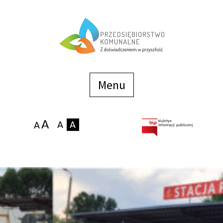
Menu
szybkiego
dostępu
Menu
Strona główna
O firmie
Zakłady
Podaj stan wodomierza
eBOK