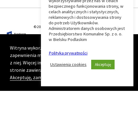
wykorzystywanie przez nas w celach
Wróć
bezpiecznego funkcjonowania strony, w
celach analitycznych i statystycznych,
do
reklamowych i dostosowywania strony
do potrzeb Użytkowników.
© 2026 T-Matic Grupa Computer Plus Sp. z o.o.
Administratorem danych osobowych jest
początku
Przedsiębiorstwo Komunalne Sp. z o. o.
w Bielsku Podlaskim
strony
Witryna wykorzystuje ciasteczka (cookies) w celu
Polityka prywatności
zapewnienia maksymalnej wygody podczas korzystania
z niej. Więcej informacji na ten temat znajduje się na
Ustawienia cookies
Akceptuję
stronie zawierającej naszą
Politykę prywatności
Akceptuję, zamknij komunikat