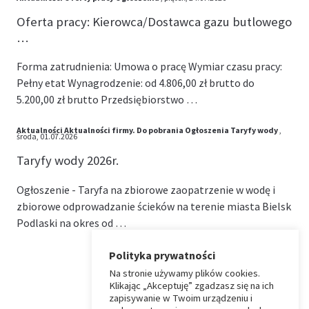
Oferta pracy: Kierowca/Dostawca gazu butlowego
…
Forma zatrudnienia: Umowa o pracę Wymiar czasu pracy:
Pełny etat Wynagrodzenie: od 4.806,00 zł brutto do
5.200,00 zł brutto Przedsiębiorstwo …
Aktualności
Aktualności firmy.
Do pobrania
Ogłoszenia
Taryfy wody
,
środa, 01.07.2026
Taryfy wody 2026r.
Ogłoszenie - Taryfa na zbiorowe zaopatrzenie w wodę i
zbiorowe odprowadzanie ścieków na terenie miasta Bielsk
Podlaski na okres od …
Polityka prywatności
Na stronie używamy plików cookies.
⏶
Klikając „Akceptuję” zgadzasz się na ich
zapisywanie w Twoim urządzeniu i