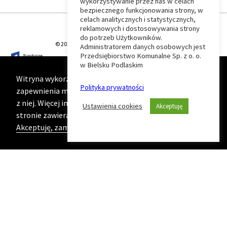
wykorzystywanie przez nas w celach
Wróć
bezpiecznego funkcjonowania strony, w
celach analitycznych i statystycznych,
do
reklamowych i dostosowywania strony
do potrzeb Użytkowników.
© 2026 T-Matic Grupa Computer Plus Sp. z o.o.
Administratorem danych osobowych jest
początku
Przedsiębiorstwo Komunalne Sp. z o. o.
w Bielsku Podlaskim
strony
Witryna wykorzystuje ciasteczka (cookies) w celu
Polityka prywatności
zapewnienia maksymalnej wygody podczas korzystania
z niej. Więcej informacji na ten temat znajduje się na
Ustawienia cookies
Akceptuję
stronie zawierającej naszą
Politykę prywatności
Akceptuję, zamknij komunikat