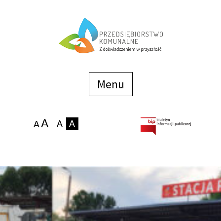
Menu
szybkiego
dostępu
Menu
Strona główna
O firmie
Zakłady
Podaj stan wodomierza
eBOK