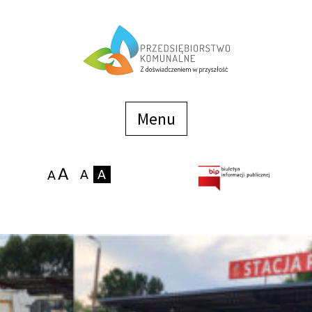
Menu
szybkiego
dostępu
Menu
Strona główna
O firmie
Zakłady
Podaj stan wodomierza
eBOK