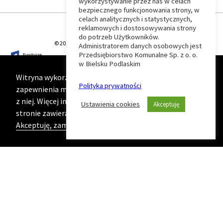
wykorzystywanie przez nas w celach
Wróć
bezpiecznego funkcjonowania strony, w
celach analitycznych i statystycznych,
do
reklamowych i dostosowywania strony
do potrzeb Użytkowników.
© 2026 T-Matic Grupa Computer Plus Sp. z o.o.
Administratorem danych osobowych jest
początku
Przedsiębiorstwo Komunalne Sp. z o. o.
w Bielsku Podlaskim
strony
Witryna wykorzystuje ciasteczka (cookies) w celu
Polityka prywatności
zapewnienia maksymalnej wygody podczas korzystania
z niej. Więcej informacji na ten temat znajduje się na
Ustawienia cookies
Akceptuję
stronie zawierającej naszą
Politykę prywatności
Akceptuję, zamknij komunikat