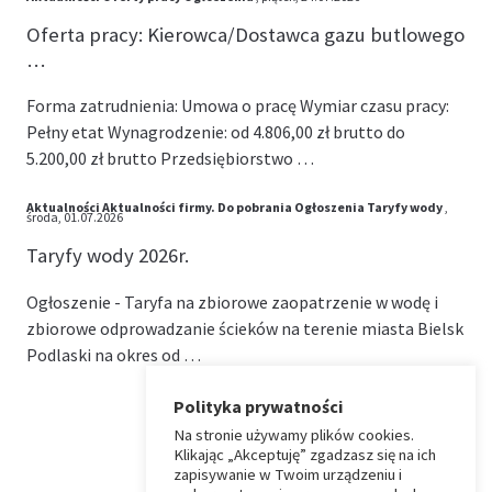
Oferta pracy: Kierowca/Dostawca gazu butlowego
…
Forma zatrudnienia: Umowa o pracę Wymiar czasu pracy:
Pełny etat Wynagrodzenie: od 4.806,00 zł brutto do
5.200,00 zł brutto Przedsiębiorstwo …
Aktualności
Aktualności firmy.
Do pobrania
Ogłoszenia
Taryfy wody
,
środa, 01.07.2026
Taryfy wody 2026r.
Ogłoszenie - Taryfa na zbiorowe zaopatrzenie w wodę i
zbiorowe odprowadzanie ścieków na terenie miasta Bielsk
Podlaski na okres od …
Polityka prywatności
Na stronie używamy plików cookies.
⏶
Klikając „Akceptuję” zgadzasz się na ich
zapisywanie w Twoim urządzeniu i