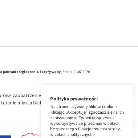
o pobrania
Ogłoszenia
Taryfy wody
, środa, 01.07.2026
iorowe zaopatrzenie w wodę i zbiorowe
Polityka prywatności
terenie miasta Bielsk Podlaski na okres od …
Na stronie używamy plików cookies.
Klikając „Akceptuję” zgadzasz się na ich
zapisywanie w Twoim urządzeniu i
wykorzystywanie przez nas w celach
bezpiecznego funkcjonowania strony,
w celach analitycznych i