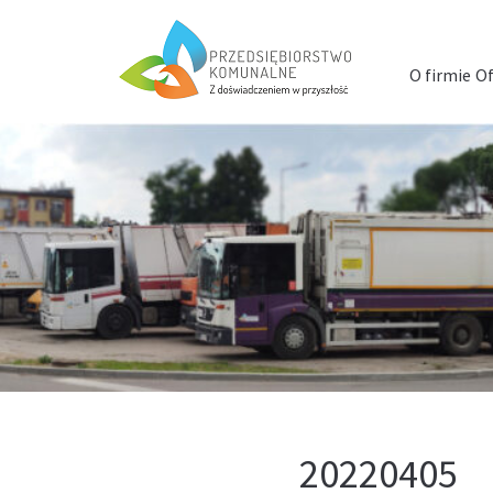
Menu
szybkiego
O firmie
Of
dostępu
20220405