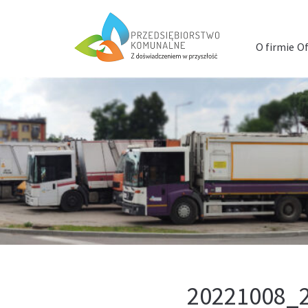
Menu
szybkiego
O firmie
Of
dostępu
20221008_