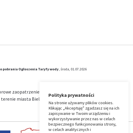
o pobrania
Ogłoszenia
Taryfy wody
, środa, 01.07.2026
iorowe zaopatrzenie w wodę i zbiorowe
Polityka prywatności
terenie miasta Bielsk Podlaski na okres od …
Na stronie używamy plików cookies.
Klikając „Akceptuję” zgadzasz się na ich
zapisywanie w Twoim urządzeniu i
wykorzystywanie przez nas w celach
bezpiecznego funkcjonowania strony,
w celach analitycznych i