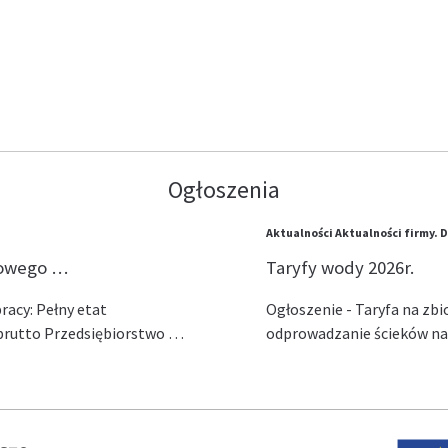
Ogłoszenia
Aktualności
Aktualności firmy.
D
lowego …
Taryfy wody 2026r.
acy: Pełny etat
Ogłoszenie - Taryfa na zb
ł brutto Przedsiębiorstwo …
odprowadzanie ścieków na 