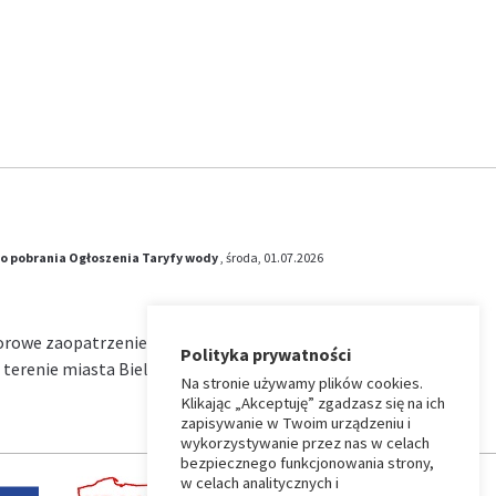
o pobrania
Ogłoszenia
Taryfy wody
, środa, 01.07.2026
iorowe zaopatrzenie w wodę i zbiorowe
Polityka prywatności
terenie miasta Bielsk Podlaski na okres od …
Na stronie używamy plików cookies.
Klikając „Akceptuję” zgadzasz się na ich
zapisywanie w Twoim urządzeniu i
wykorzystywanie przez nas w celach
bezpiecznego funkcjonowania strony,
w celach analitycznych i