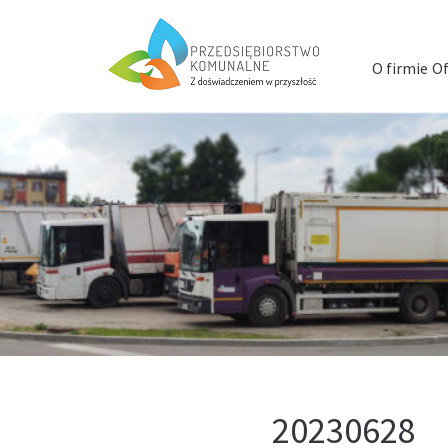
Menu
szybkiego
O firmie
Of
dostępu
20230628