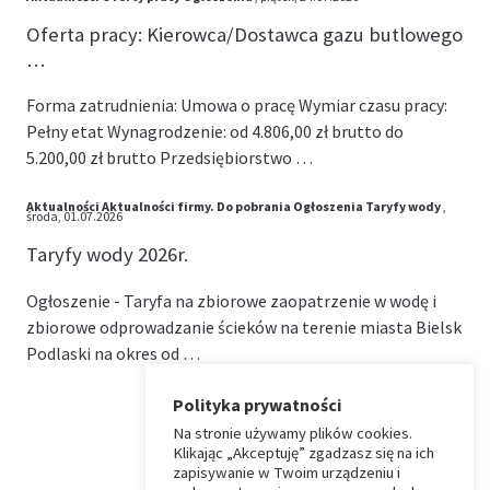
Oferta pracy: Kierowca/Dostawca gazu butlowego
…
Forma zatrudnienia: Umowa o pracę Wymiar czasu pracy:
Pełny etat Wynagrodzenie: od 4.806,00 zł brutto do
5.200,00 zł brutto Przedsiębiorstwo …
Aktualności
Aktualności firmy.
Do pobrania
Ogłoszenia
Taryfy wody
,
środa, 01.07.2026
Taryfy wody 2026r.
Ogłoszenie - Taryfa na zbiorowe zaopatrzenie w wodę i
zbiorowe odprowadzanie ścieków na terenie miasta Bielsk
Podlaski na okres od …
Polityka prywatności
Na stronie używamy plików cookies.
⏶
Klikając „Akceptuję” zgadzasz się na ich
zapisywanie w Twoim urządzeniu i