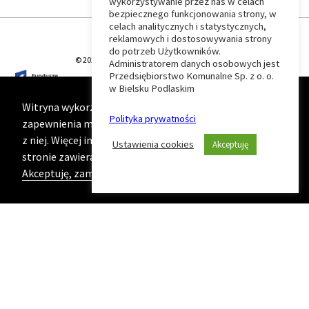
wykorzystywanie przez nas w celach
Wróć
bezpiecznego funkcjonowania strony, w
celach analitycznych i statystycznych,
do
reklamowych i dostosowywania strony
do potrzeb Użytkowników.
© 2026 T-Matic Grupa Computer Plus Sp. z o.o.
Administratorem danych osobowych jest
początku
Przedsiębiorstwo Komunalne Sp. z o. o.
w Bielsku Podlaskim
strony
Witryna wykorzystuje ciasteczka (cookies) w celu
Polityka prywatności
zapewnienia maksymalnej wygody podczas korzystania
z niej. Więcej informacji na ten temat znajduje się na
Ustawienia cookies
Akceptuję
stronie zawierającej naszą
Politykę prywatności
Akceptuję, zamknij komunikat