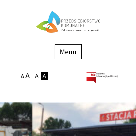
Menu
szybkiego
dostępu
Menu
Strona główna
O firmie
Zakłady
Podaj stan wodomierza
eBOK