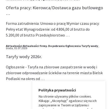
Oferta pracy: Kierowca/Dostawca gazu butlowego
…
Forma zatrudnienia: Umowa o pracę Wymiar czasu pracy:
Pełny etat Wynagrodzenie: od 4.806,00 zł brutto do
5.200,00 zł brutto Przedsiębiorstwo …
Aktualności
Aktualności firmy.
Do pobrania
Ogłoszenia
Taryfy wody
,
środa, 01.07.2026
Taryfy wody 2026r.
Ogłoszenie - Taryfa na zbiorowe zaopatrzenie w wodę i
zbiorowe odprowadzanie ścieków na terenie miasta Bielsk
Podlaski na okres od …
Polityka prywatności
Na stronie używamy plików cookies.
⏶
Klikając „Akceptuję” zgadzasz się na ich
zapisywanie w Twoim urządzeniu i