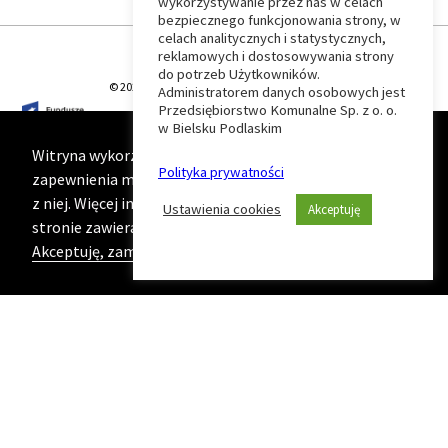
wykorzystywanie przez nas w celach
Wróć
bezpiecznego funkcjonowania strony, w
celach analitycznych i statystycznych,
do
reklamowych i dostosowywania strony
do potrzeb Użytkowników.
© 2026 T-Matic Grupa Computer Plus Sp. z o.o.
Administratorem danych osobowych jest
początku
Przedsiębiorstwo Komunalne Sp. z o. o.
w Bielsku Podlaskim
strony
Witryna wykorzystuje ciasteczka (cookies) w celu
Polityka prywatności
zapewnienia maksymalnej wygody podczas korzystania
z niej. Więcej informacji na ten temat znajduje się na
Ustawienia cookies
Akceptuję
stronie zawierającej naszą
Politykę prywatności
Akceptuję, zamknij komunikat