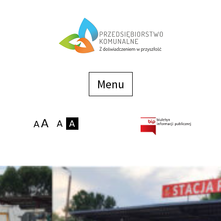
Menu
szybkiego
dostępu
Menu
Strona główna
O firmie
Zakłady
Podaj stan wodomierza
eBOK