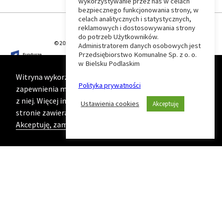
wykorzystywanie przez nas w celach
Wróć
bezpiecznego funkcjonowania strony, w
celach analitycznych i statystycznych,
do
reklamowych i dostosowywania strony
do potrzeb Użytkowników.
© 2026 T-Matic Grupa Computer Plus Sp. z o.o.
Administratorem danych osobowych jest
początku
Przedsiębiorstwo Komunalne Sp. z o. o.
w Bielsku Podlaskim
strony
Witryna wykorzystuje ciasteczka (cookies) w celu
Polityka prywatności
zapewnienia maksymalnej wygody podczas korzystania
z niej. Więcej informacji na ten temat znajduje się na
Ustawienia cookies
Akceptuję
stronie zawierającej naszą
Politykę prywatności
Akceptuję, zamknij komunikat