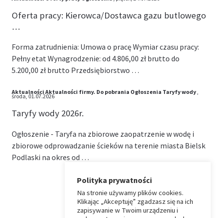
Oferta pracy: Kierowca/Dostawca gazu butlowego
…
Forma zatrudnienia: Umowa o pracę Wymiar czasu pracy:
Pełny etat Wynagrodzenie: od 4.806,00 zł brutto do
5.200,00 zł brutto Przedsiębiorstwo …
Aktualności
Aktualności firmy.
Do pobrania
Ogłoszenia
Taryfy wody
,
środa, 01.07.2026
Taryfy wody 2026r.
Ogłoszenie - Taryfa na zbiorowe zaopatrzenie w wodę i
zbiorowe odprowadzanie ścieków na terenie miasta Bielsk
Podlaski na okres od …
Polityka prywatności
Na stronie używamy plików cookies.
⏶
Klikając „Akceptuję” zgadzasz się na ich
zapisywanie w Twoim urządzeniu i