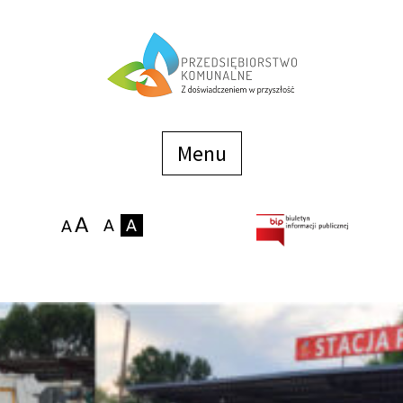
Menu
szybkiego
dostępu
Menu
Strona główna
O firmie
Zakłady
Podaj stan wodomierza
eBOK