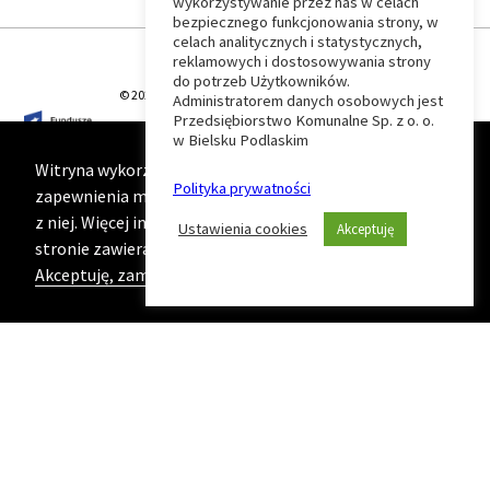
wykorzystywanie przez nas w celach
Wróć
bezpiecznego funkcjonowania strony, w
celach analitycznych i statystycznych,
do
reklamowych i dostosowywania strony
do potrzeb Użytkowników.
© 2026 T-Matic Grupa Computer Plus Sp. z o.o.
Administratorem danych osobowych jest
początku
Przedsiębiorstwo Komunalne Sp. z o. o.
w Bielsku Podlaskim
strony
Witryna wykorzystuje ciasteczka (cookies) w celu
Polityka prywatności
zapewnienia maksymalnej wygody podczas korzystania
z niej. Więcej informacji na ten temat znajduje się na
Ustawienia cookies
Akceptuję
stronie zawierającej naszą
Politykę prywatności
Akceptuję, zamknij komunikat