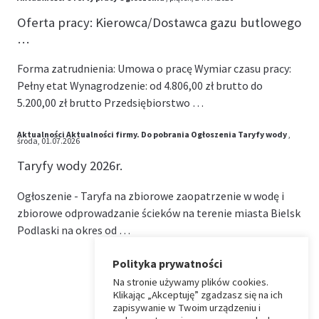
Oferta pracy: Kierowca/Dostawca gazu butlowego
…
Forma zatrudnienia: Umowa o pracę Wymiar czasu pracy:
Pełny etat Wynagrodzenie: od 4.806,00 zł brutto do
5.200,00 zł brutto Przedsiębiorstwo …
Aktualności
Aktualności firmy.
Do pobrania
Ogłoszenia
Taryfy wody
,
środa, 01.07.2026
Taryfy wody 2026r.
Ogłoszenie - Taryfa na zbiorowe zaopatrzenie w wodę i
zbiorowe odprowadzanie ścieków na terenie miasta Bielsk
Podlaski na okres od …
Polityka prywatności
Na stronie używamy plików cookies.
⏶
Klikając „Akceptuję” zgadzasz się na ich
zapisywanie w Twoim urządzeniu i