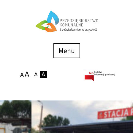
Menu
szybkiego
dostępu
Menu
Strona główna
O firmie
Zakłady
Podaj stan wodomierza
eBOK