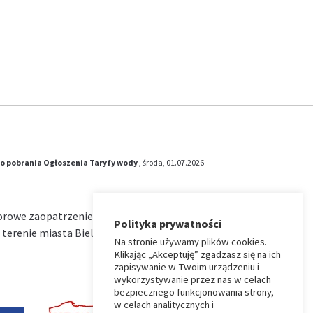
o pobrania
Ogłoszenia
Taryfy wody
, środa, 01.07.2026
iorowe zaopatrzenie w wodę i zbiorowe
Polityka prywatności
terenie miasta Bielsk Podlaski na okres od …
Na stronie używamy plików cookies.
Klikając „Akceptuję” zgadzasz się na ich
zapisywanie w Twoim urządzeniu i
wykorzystywanie przez nas w celach
bezpiecznego funkcjonowania strony,
w celach analitycznych i