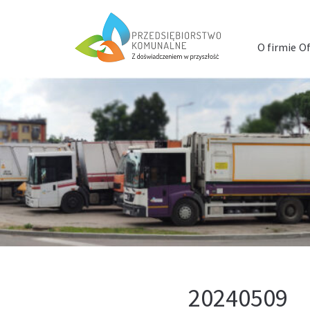
Menu
szybkiego
O firmie
Of
dostępu
20240509