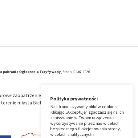
o pobrania
Ogłoszenia
Taryfy wody
, środa, 01.07.2026
iorowe zaopatrzenie w wodę i zbiorowe
Polityka prywatności
terenie miasta Bielsk Podlaski na okres od …
Na stronie używamy plików cookies.
Klikając „Akceptuję” zgadzasz się na ich
zapisywanie w Twoim urządzeniu i
wykorzystywanie przez nas w celach
bezpiecznego funkcjonowania strony,
w celach analitycznych i