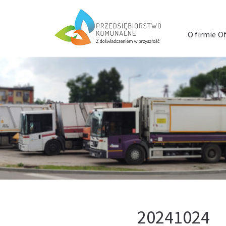
Menu
szybkiego
O firmie
Of
dostępu
20241024