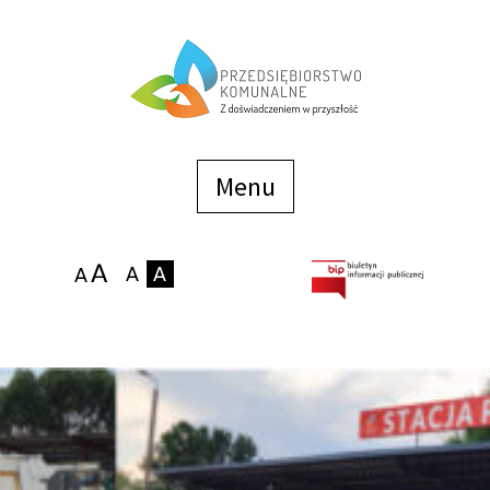
Menu
szybkiego
dostępu
Menu
Strona główna
O firmie
Zakłady
Podaj stan wodomierza
eBOK