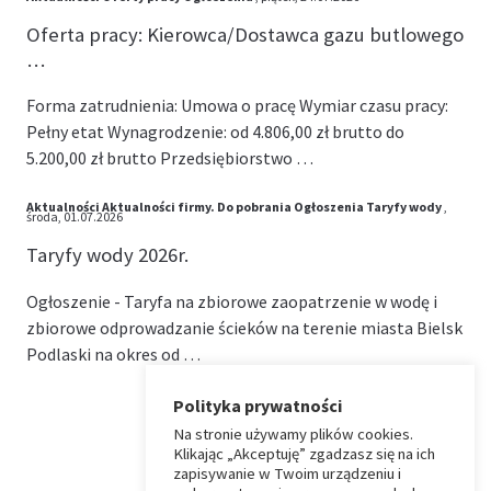
Oferta pracy: Kierowca/Dostawca gazu butlowego
…
Forma zatrudnienia: Umowa o pracę Wymiar czasu pracy:
Pełny etat Wynagrodzenie: od 4.806,00 zł brutto do
5.200,00 zł brutto Przedsiębiorstwo …
Aktualności
Aktualności firmy.
Do pobrania
Ogłoszenia
Taryfy wody
,
środa, 01.07.2026
Taryfy wody 2026r.
Ogłoszenie - Taryfa na zbiorowe zaopatrzenie w wodę i
zbiorowe odprowadzanie ścieków na terenie miasta Bielsk
Podlaski na okres od …
Polityka prywatności
Na stronie używamy plików cookies.
⏶
Klikając „Akceptuję” zgadzasz się na ich
zapisywanie w Twoim urządzeniu i