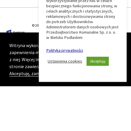
wykorzystywanie przez nas w celach
Wróć
bezpiecznego funkcjonowania strony, w
celach analitycznych i statystycznych,
do
reklamowych i dostosowywania strony
do potrzeb Użytkowników.
© 2026 T-Matic Grupa Computer Plus Sp. z o.o.
Administratorem danych osobowych jest
początku
Przedsiębiorstwo Komunalne Sp. z o. o.
w Bielsku Podlaskim
strony
Witryna wykorzystuje ciasteczka (cookies) w celu
Polityka prywatności
zapewnienia maksymalnej wygody podczas korzystania
z niej. Więcej informacji na ten temat znajduje się na
Ustawienia cookies
Akceptuję
stronie zawierającej naszą
Politykę prywatności
Akceptuję, zamknij komunikat