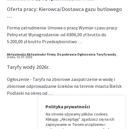
Oferta pracy: Kierowca/Dostawca gazu butlowego
…
Forma zatrudnienia: Umowa o pracę Wymiar czasu pracy:
Pełny etat Wynagrodzenie: od 4.806,00 zł brutto do
5.200,00 zł brutto Przedsiębiorstwo …
Aktualności
Aktualności firmy.
Do pobrania
Ogłoszenia
Taryfy wody
,
środa, 01.07.2026
Taryfy wody 2026r.
Ogłoszenie - Taryfa na zbiorowe zaopatrzenie w wodę i
zbiorowe odprowadzanie ścieków na terenie miasta Bielsk
Podlaski na okres od …
Polityka prywatności
Na stronie używamy plików cookies.
⏶
Klikając „Akceptuję” zgadzasz się na ich
zapisywanie w Twoim urządzeniu i