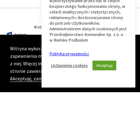
wykorzystywanie przez nas w celach
Wróć
bezpiecznego funkcjonowania strony, w
celach analitycznych i statystycznych,
do
reklamowych i dostosowywania strony
do potrzeb Użytkowników.
© 2026 T-Matic Grupa Computer Plus Sp. z o.o.
Administratorem danych osobowych jest
początku
Przedsiębiorstwo Komunalne Sp. z o. o.
w Bielsku Podlaskim
strony
Witryna wykorzystuje ciasteczka (cookies) w celu
Polityka prywatności
zapewnienia maksymalnej wygody podczas korzystania
z niej. Więcej informacji na ten temat znajduje się na
Ustawienia cookies
Akceptuję
stronie zawierającej naszą
Politykę prywatności
Akceptuję, zamknij komunikat