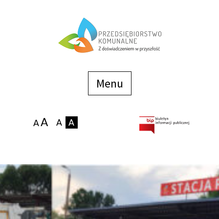
Menu
szybkiego
dostępu
Menu
Strona główna
O firmie
Zakłady
Podaj stan wodomierza
eBOK