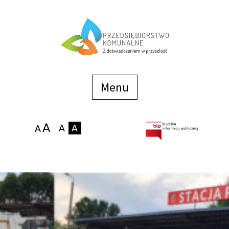
Menu
szybkiego
dostępu
Menu
Strona główna
O firmie
Zakłady
Podaj stan wodomierza
eBOK