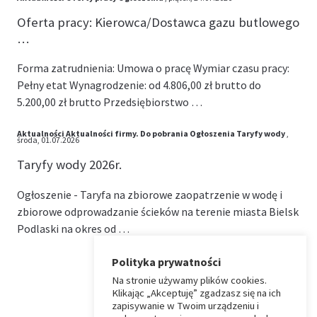
Oferta pracy: Kierowca/Dostawca gazu butlowego
…
Forma zatrudnienia: Umowa o pracę Wymiar czasu pracy:
Pełny etat Wynagrodzenie: od 4.806,00 zł brutto do
5.200,00 zł brutto Przedsiębiorstwo …
Aktualności
Aktualności firmy.
Do pobrania
Ogłoszenia
Taryfy wody
,
środa, 01.07.2026
Taryfy wody 2026r.
Ogłoszenie - Taryfa na zbiorowe zaopatrzenie w wodę i
zbiorowe odprowadzanie ścieków na terenie miasta Bielsk
Podlaski na okres od …
Polityka prywatności
Na stronie używamy plików cookies.
⏶
Klikając „Akceptuję” zgadzasz się na ich
zapisywanie w Twoim urządzeniu i