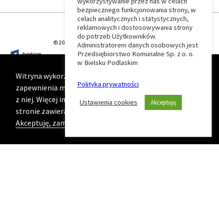
wykorzystywanie przez nas w celach
Wróć
bezpiecznego funkcjonowania strony, w
celach analitycznych i statystycznych,
do
reklamowych i dostosowywania strony
do potrzeb Użytkowników.
© 2026 T-Matic Grupa Computer Plus Sp. z o.o.
Administratorem danych osobowych jest
początku
Przedsiębiorstwo Komunalne Sp. z o. o.
w Bielsku Podlaskim
strony
Witryna wykorzystuje ciasteczka (cookies) w celu
Polityka prywatności
zapewnienia maksymalnej wygody podczas korzystania
z niej. Więcej informacji na ten temat znajduje się na
Ustawienia cookies
Akceptuję
stronie zawierającej naszą
Politykę prywatności
Akceptuję, zamknij komunikat