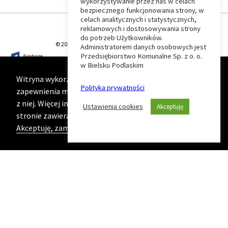
wykorzystywanie przez nas w celach
Wróć
bezpiecznego funkcjonowania strony, w
celach analitycznych i statystycznych,
do
reklamowych i dostosowywania strony
do potrzeb Użytkowników.
© 2026 T-Matic Grupa Computer Plus Sp. z o.o.
Administratorem danych osobowych jest
początku
Przedsiębiorstwo Komunalne Sp. z o. o.
w Bielsku Podlaskim
strony
Witryna wykorzystuje ciasteczka (cookies) w celu
Polityka prywatności
zapewnienia maksymalnej wygody podczas korzystania
z niej. Więcej informacji na ten temat znajduje się na
Ustawienia cookies
Akceptuję
stronie zawierającej naszą
Politykę prywatności
Akceptuję, zamknij komunikat