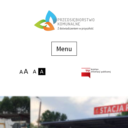
Menu
szybkiego
dostępu
Menu
Strona główna
O firmie
Zakłady
Podaj stan wodomierza
eBOK