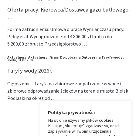
Oferta pracy: Kierowca/Dostawca gazu butlowego
…
Forma zatrudnienia: Umowa o pracę Wymiar czasu pracy:
Pełny etat Wynagrodzenie: od 4.806,00 zł brutto do
5.200,00 zł brutto Przedsiębiorstwo …
Aktualności
Aktualności firmy.
Do pobrania
Ogłoszenia
Taryfy wody
,
środa, 01.07.2026
Taryfy wody 2026r.
Ogłoszenie - Taryfa na zbiorowe zaopatrzenie w wodę i
zbiorowe odprowadzanie ścieków na terenie miasta Bielsk
Podlaski na okres od …
Polityka prywatności
Na stronie używamy plików cookies.
⏶
Klikając „Akceptuję” zgadzasz się na ich
zapisywanie w Twoim urządzeniu i