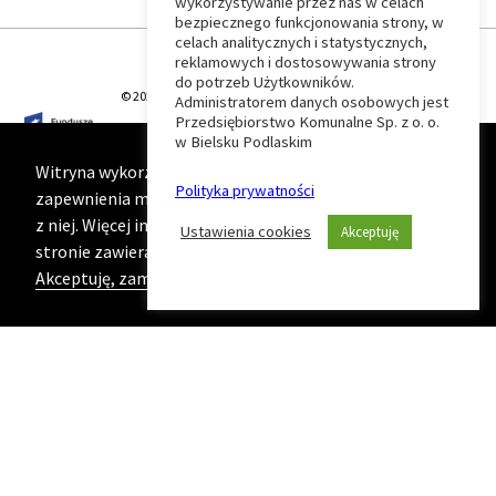
wykorzystywanie przez nas w celach
Wróć
bezpiecznego funkcjonowania strony, w
celach analitycznych i statystycznych,
do
reklamowych i dostosowywania strony
do potrzeb Użytkowników.
© 2026 T-Matic Grupa Computer Plus Sp. z o.o.
Administratorem danych osobowych jest
początku
Przedsiębiorstwo Komunalne Sp. z o. o.
w Bielsku Podlaskim
strony
Witryna wykorzystuje ciasteczka (cookies) w celu
Polityka prywatności
zapewnienia maksymalnej wygody podczas korzystania
z niej. Więcej informacji na ten temat znajduje się na
Ustawienia cookies
Akceptuję
stronie zawierającej naszą
Politykę prywatności
Akceptuję, zamknij komunikat