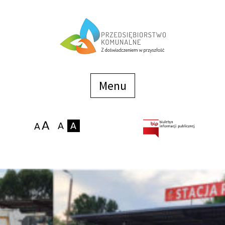
Menu
szybkiego
dostępu
Menu
Strona główna
O firmie
Zakłady
Podaj stan wodomierza
eBOK