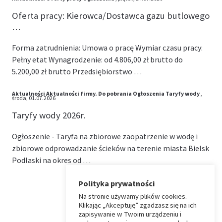
Oferta pracy: Kierowca/Dostawca gazu butlowego
…
Forma zatrudnienia: Umowa o pracę Wymiar czasu pracy:
Pełny etat Wynagrodzenie: od 4.806,00 zł brutto do
5.200,00 zł brutto Przedsiębiorstwo …
Aktualności
Aktualności firmy.
Do pobrania
Ogłoszenia
Taryfy wody
,
środa, 01.07.2026
Taryfy wody 2026r.
Ogłoszenie - Taryfa na zbiorowe zaopatrzenie w wodę i
zbiorowe odprowadzanie ścieków na terenie miasta Bielsk
Podlaski na okres od …
Polityka prywatności
Na stronie używamy plików cookies.
⏶
Klikając „Akceptuję” zgadzasz się na ich
zapisywanie w Twoim urządzeniu i