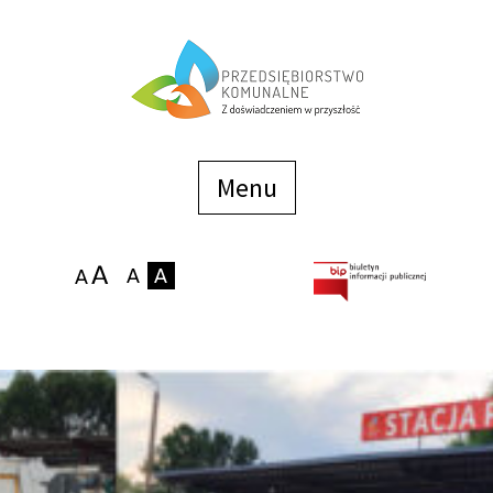
Menu
szybkiego
dostępu
Menu
Strona główna
O firmie
Zakłady
Podaj stan wodomierza
eBOK