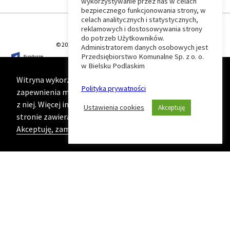
wykorzystywanie przez nas w celach
Wróć
bezpiecznego funkcjonowania strony, w
celach analitycznych i statystycznych,
do
reklamowych i dostosowywania strony
do potrzeb Użytkowników.
© 2026 T-Matic Grupa Computer Plus Sp. z o.o.
Administratorem danych osobowych jest
początku
Przedsiębiorstwo Komunalne Sp. z o. o.
w Bielsku Podlaskim
strony
Witryna wykorzystuje ciasteczka (cookies) w celu
Polityka prywatności
zapewnienia maksymalnej wygody podczas korzystania
z niej. Więcej informacji na ten temat znajduje się na
Ustawienia cookies
Akceptuję
stronie zawierającej naszą
Politykę prywatności
Akceptuję, zamknij komunikat