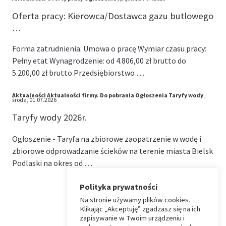
Oferta pracy: Kierowca/Dostawca gazu butlowego
…
Forma zatrudnienia: Umowa o pracę Wymiar czasu pracy:
Pełny etat Wynagrodzenie: od 4.806,00 zł brutto do
5.200,00 zł brutto Przedsiębiorstwo …
Aktualności
Aktualności firmy.
Do pobrania
Ogłoszenia
Taryfy wody
,
środa, 01.07.2026
Taryfy wody 2026r.
Ogłoszenie - Taryfa na zbiorowe zaopatrzenie w wodę i
zbiorowe odprowadzanie ścieków na terenie miasta Bielsk
Podlaski na okres od …
Polityka prywatności
Na stronie używamy plików cookies.
⏶
Klikając „Akceptuję” zgadzasz się na ich
zapisywanie w Twoim urządzeniu i