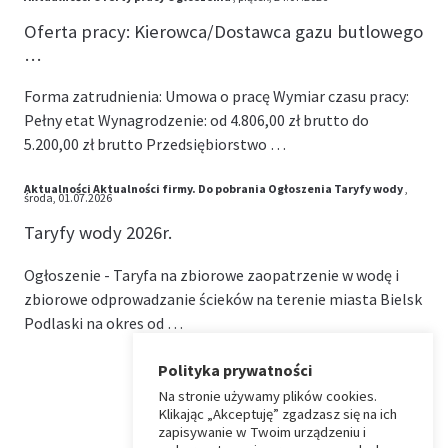
Oferta pracy: Kierowca/Dostawca gazu butlowego
…
Forma zatrudnienia: Umowa o pracę Wymiar czasu pracy:
Pełny etat Wynagrodzenie: od 4.806,00 zł brutto do
5.200,00 zł brutto Przedsiębiorstwo …
Aktualności
Aktualności firmy.
Do pobrania
Ogłoszenia
Taryfy wody
,
środa, 01.07.2026
Taryfy wody 2026r.
Ogłoszenie - Taryfa na zbiorowe zaopatrzenie w wodę i
zbiorowe odprowadzanie ścieków na terenie miasta Bielsk
Podlaski na okres od …
Polityka prywatności
Na stronie używamy plików cookies.
⏶
Klikając „Akceptuję” zgadzasz się na ich
zapisywanie w Twoim urządzeniu i