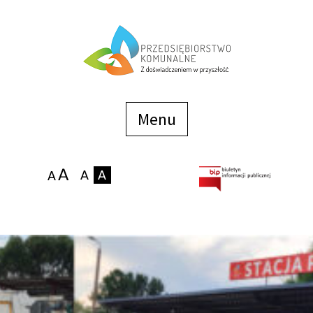
Menu
szybkiego
dostępu
Menu
Strona główna
O firmie
Zakłady
Podaj stan wodomierza
eBOK