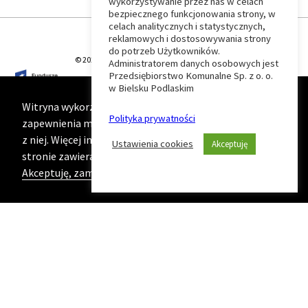
wykorzystywanie przez nas w celach
Wróć
bezpiecznego funkcjonowania strony, w
celach analitycznych i statystycznych,
do
reklamowych i dostosowywania strony
do potrzeb Użytkowników.
© 2026 T-Matic Grupa Computer Plus Sp. z o.o.
Administratorem danych osobowych jest
początku
Przedsiębiorstwo Komunalne Sp. z o. o.
w Bielsku Podlaskim
strony
Witryna wykorzystuje ciasteczka (cookies) w celu
Polityka prywatności
zapewnienia maksymalnej wygody podczas korzystania
z niej. Więcej informacji na ten temat znajduje się na
Ustawienia cookies
Akceptuję
stronie zawierającej naszą
Politykę prywatności
Akceptuję, zamknij komunikat