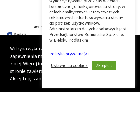
wykorzystywanie przez nas w celach
Wróć
bezpiecznego funkcjonowania strony, w
celach analitycznych i statystycznych,
do
reklamowych i dostosowywania strony
do potrzeb Użytkowników.
© 2026 T-Matic Grupa Computer Plus Sp. z o.o.
Administratorem danych osobowych jest
początku
Przedsiębiorstwo Komunalne Sp. z o. o.
w Bielsku Podlaskim
strony
Witryna wykorzystuje ciasteczka (cookies) w celu
Polityka prywatności
zapewnienia maksymalnej wygody podczas korzystania
z niej. Więcej informacji na ten temat znajduje się na
Ustawienia cookies
Akceptuję
stronie zawierającej naszą
Politykę prywatności
Akceptuję, zamknij komunikat