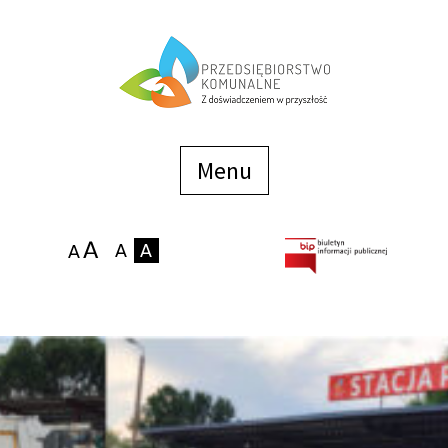
Menu
szybkiego
dostępu
Menu
Strona główna
O firmie
Zakłady
Podaj stan wodomierza
eBOK