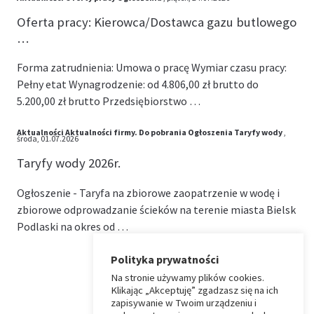
Oferta pracy: Kierowca/Dostawca gazu butlowego
…
Forma zatrudnienia: Umowa o pracę Wymiar czasu pracy:
Pełny etat Wynagrodzenie: od 4.806,00 zł brutto do
5.200,00 zł brutto Przedsiębiorstwo …
Aktualności
Aktualności firmy.
Do pobrania
Ogłoszenia
Taryfy wody
,
środa, 01.07.2026
Taryfy wody 2026r.
Ogłoszenie - Taryfa na zbiorowe zaopatrzenie w wodę i
zbiorowe odprowadzanie ścieków na terenie miasta Bielsk
Podlaski na okres od …
Polityka prywatności
Na stronie używamy plików cookies.
⏶
Klikając „Akceptuję” zgadzasz się na ich
zapisywanie w Twoim urządzeniu i