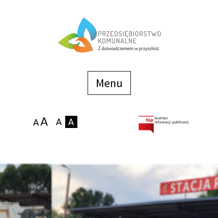
Menu
szybkiego
dostępu
Menu
Strona główna
O firmie
Zakłady
Podaj stan wodomierza
eBOK