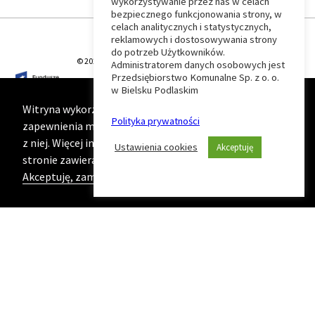
wykorzystywanie przez nas w celach
Wróć
bezpiecznego funkcjonowania strony, w
celach analitycznych i statystycznych,
do
reklamowych i dostosowywania strony
do potrzeb Użytkowników.
© 2026 T-Matic Grupa Computer Plus Sp. z o.o.
Administratorem danych osobowych jest
początku
Przedsiębiorstwo Komunalne Sp. z o. o.
w Bielsku Podlaskim
strony
Witryna wykorzystuje ciasteczka (cookies) w celu
Polityka prywatności
zapewnienia maksymalnej wygody podczas korzystania
z niej. Więcej informacji na ten temat znajduje się na
Ustawienia cookies
Akceptuję
stronie zawierającej naszą
Politykę prywatności
Akceptuję, zamknij komunikat