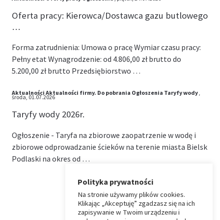
Oferta pracy: Kierowca/Dostawca gazu butlowego
…
Forma zatrudnienia: Umowa o pracę Wymiar czasu pracy:
Pełny etat Wynagrodzenie: od 4.806,00 zł brutto do
5.200,00 zł brutto Przedsiębiorstwo …
Aktualności
Aktualności firmy.
Do pobrania
Ogłoszenia
Taryfy wody
,
środa, 01.07.2026
Taryfy wody 2026r.
Ogłoszenie - Taryfa na zbiorowe zaopatrzenie w wodę i
zbiorowe odprowadzanie ścieków na terenie miasta Bielsk
Podlaski na okres od …
Polityka prywatności
Na stronie używamy plików cookies.
⏶
Klikając „Akceptuję” zgadzasz się na ich
zapisywanie w Twoim urządzeniu i