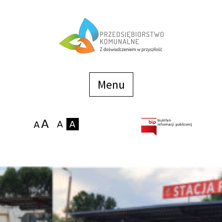
Menu
szybkiego
dostępu
Menu
Strona główna
O firmie
Zakłady
Podaj stan wodomierza
eBOK