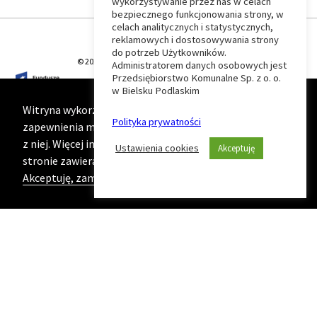
wykorzystywanie przez nas w celach
Wróć
bezpiecznego funkcjonowania strony, w
celach analitycznych i statystycznych,
do
reklamowych i dostosowywania strony
do potrzeb Użytkowników.
© 2026 T-Matic Grupa Computer Plus Sp. z o.o.
Administratorem danych osobowych jest
początku
Przedsiębiorstwo Komunalne Sp. z o. o.
w Bielsku Podlaskim
strony
Witryna wykorzystuje ciasteczka (cookies) w celu
Polityka prywatności
zapewnienia maksymalnej wygody podczas korzystania
z niej. Więcej informacji na ten temat znajduje się na
Ustawienia cookies
Akceptuję
stronie zawierającej naszą
Politykę prywatności
Akceptuję, zamknij komunikat