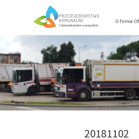
Menu
szybkiego
O firmie
Of
dostępu
20181102