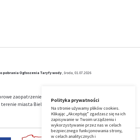
o pobrania
Ogłoszenia
Taryfy wody
, środa, 01.07.2026
iorowe zaopatrzenie w wodę i zbiorowe
Polityka prywatności
terenie miasta Bielsk Podlaski na okres od …
Na stronie używamy plików cookies.
Klikając „Akceptuję” zgadzasz się na ich
zapisywanie w Twoim urządzeniu i
wykorzystywanie przez nas w celach
bezpiecznego funkcjonowania strony,
w celach analitycznych i