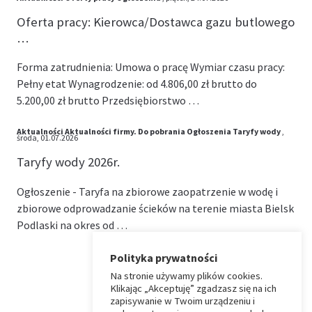
Oferta pracy: Kierowca/Dostawca gazu butlowego
…
Forma zatrudnienia: Umowa o pracę Wymiar czasu pracy:
Pełny etat Wynagrodzenie: od 4.806,00 zł brutto do
5.200,00 zł brutto Przedsiębiorstwo …
Aktualności
Aktualności firmy.
Do pobrania
Ogłoszenia
Taryfy wody
,
środa, 01.07.2026
Taryfy wody 2026r.
Ogłoszenie - Taryfa na zbiorowe zaopatrzenie w wodę i
zbiorowe odprowadzanie ścieków na terenie miasta Bielsk
Podlaski na okres od …
Polityka prywatności
Na stronie używamy plików cookies.
⏶
Klikając „Akceptuję” zgadzasz się na ich
zapisywanie w Twoim urządzeniu i