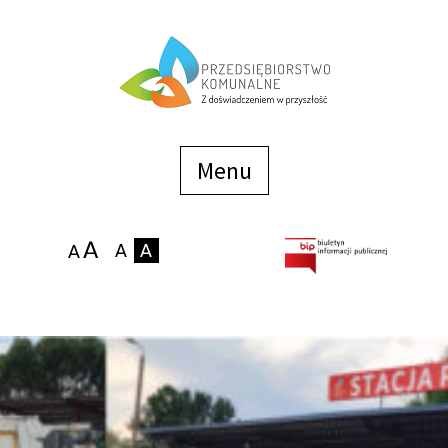
Menu
szybkiego
dostępu
Menu
Strona główna
O firmie
Zakłady
Podaj stan wodomierza
eBOK