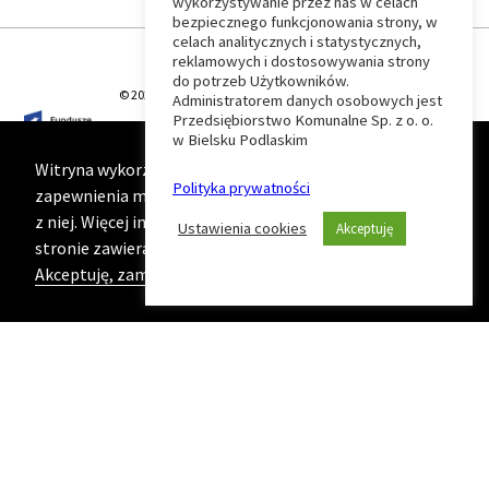
wykorzystywanie przez nas w celach
Wróć
bezpiecznego funkcjonowania strony, w
celach analitycznych i statystycznych,
do
reklamowych i dostosowywania strony
do potrzeb Użytkowników.
© 2026 T-Matic Grupa Computer Plus Sp. z o.o.
Administratorem danych osobowych jest
początku
Przedsiębiorstwo Komunalne Sp. z o. o.
w Bielsku Podlaskim
strony
Witryna wykorzystuje ciasteczka (cookies) w celu
Polityka prywatności
zapewnienia maksymalnej wygody podczas korzystania
z niej. Więcej informacji na ten temat znajduje się na
Ustawienia cookies
Akceptuję
stronie zawierającej naszą
Politykę prywatności
Akceptuję, zamknij komunikat