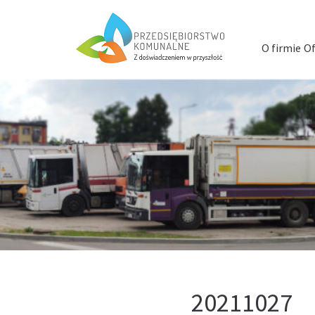
Menu
szybkiego
O firmie
Of
dostępu
20211027