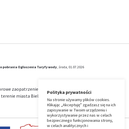
o pobrania
Ogłoszenia
Taryfy wody
, środa, 01.07.2026
iorowe zaopatrzenie w wodę i zbiorowe
Polityka prywatności
terenie miasta Bielsk Podlaski na okres od …
Na stronie używamy plików cookies.
Klikając „Akceptuję” zgadzasz się na ich
zapisywanie w Twoim urządzeniu i
wykorzystywanie przez nas w celach
bezpiecznego funkcjonowania strony,
w celach analitycznych i