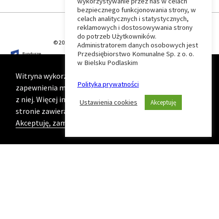
wykorzystywanie przez nas w celach
Wróć
bezpiecznego funkcjonowania strony, w
celach analitycznych i statystycznych,
do
reklamowych i dostosowywania strony
do potrzeb Użytkowników.
© 2026 T-Matic Grupa Computer Plus Sp. z o.o.
Administratorem danych osobowych jest
początku
Przedsiębiorstwo Komunalne Sp. z o. o.
w Bielsku Podlaskim
strony
Witryna wykorzystuje ciasteczka (cookies) w celu
Polityka prywatności
zapewnienia maksymalnej wygody podczas korzystania
z niej. Więcej informacji na ten temat znajduje się na
Ustawienia cookies
Akceptuję
stronie zawierającej naszą
Politykę prywatności
Akceptuję, zamknij komunikat