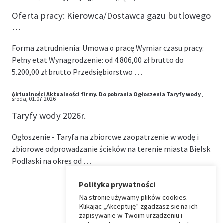
Oferta pracy: Kierowca/Dostawca gazu butlowego
…
Forma zatrudnienia: Umowa o pracę Wymiar czasu pracy:
Pełny etat Wynagrodzenie: od 4.806,00 zł brutto do
5.200,00 zł brutto Przedsiębiorstwo …
Aktualności
Aktualności firmy.
Do pobrania
Ogłoszenia
Taryfy wody
,
środa, 01.07.2026
Taryfy wody 2026r.
Ogłoszenie - Taryfa na zbiorowe zaopatrzenie w wodę i
zbiorowe odprowadzanie ścieków na terenie miasta Bielsk
Podlaski na okres od …
Polityka prywatności
Na stronie używamy plików cookies.
⏶
Klikając „Akceptuję” zgadzasz się na ich
zapisywanie w Twoim urządzeniu i