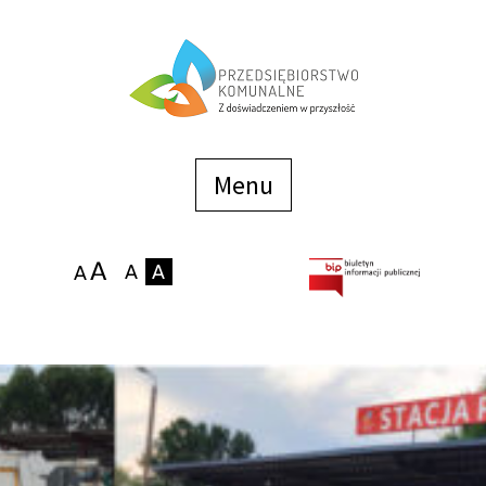
Menu
szybkiego
dostępu
Menu
Strona główna
O firmie
Zakłady
Podaj stan wodomierza
eBOK