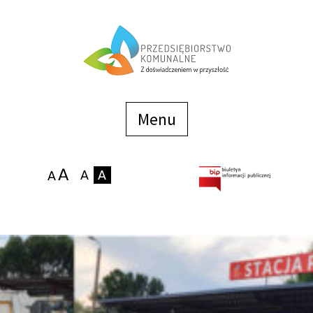
Menu
szybkiego
dostępu
Menu
Strona główna
O firmie
Zakłady
Podaj stan wodomierza
eBOK