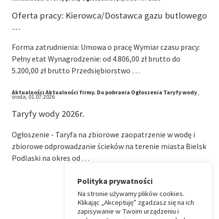
Oferta pracy: Kierowca/Dostawca gazu butlowego
…
Forma zatrudnienia: Umowa o pracę Wymiar czasu pracy:
Pełny etat Wynagrodzenie: od 4.806,00 zł brutto do
5.200,00 zł brutto Przedsiębiorstwo …
Aktualności
Aktualności firmy.
Do pobrania
Ogłoszenia
Taryfy wody
,
środa, 01.07.2026
Taryfy wody 2026r.
Ogłoszenie - Taryfa na zbiorowe zaopatrzenie w wodę i
zbiorowe odprowadzanie ścieków na terenie miasta Bielsk
Podlaski na okres od …
Polityka prywatności
Na stronie używamy plików cookies.
⏶
Klikając „Akceptuję” zgadzasz się na ich
zapisywanie w Twoim urządzeniu i