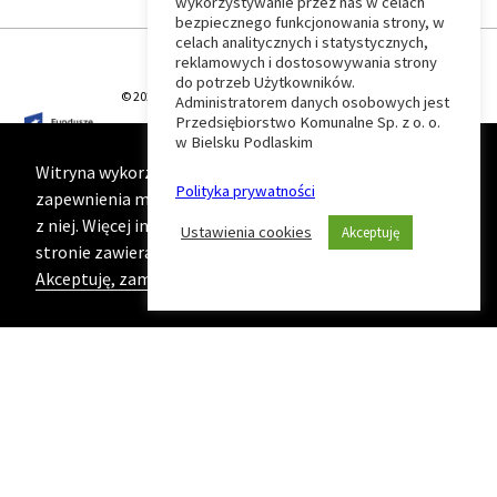
wykorzystywanie przez nas w celach
Wróć
bezpiecznego funkcjonowania strony, w
celach analitycznych i statystycznych,
do
reklamowych i dostosowywania strony
do potrzeb Użytkowników.
© 2026 T-Matic Grupa Computer Plus Sp. z o.o.
Administratorem danych osobowych jest
początku
Przedsiębiorstwo Komunalne Sp. z o. o.
w Bielsku Podlaskim
strony
Witryna wykorzystuje ciasteczka (cookies) w celu
Polityka prywatności
zapewnienia maksymalnej wygody podczas korzystania
z niej. Więcej informacji na ten temat znajduje się na
Ustawienia cookies
Akceptuję
stronie zawierającej naszą
Politykę prywatności
Akceptuję, zamknij komunikat