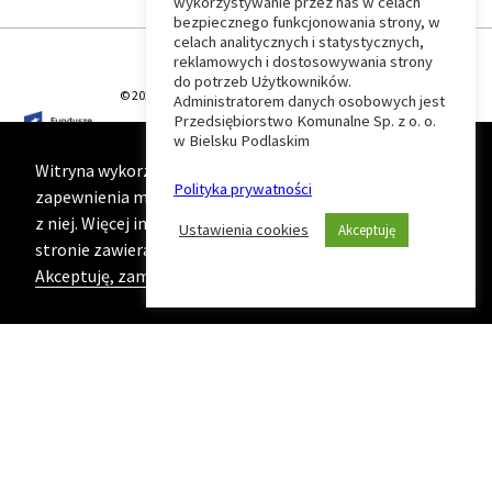
wykorzystywanie przez nas w celach
Wróć
bezpiecznego funkcjonowania strony, w
celach analitycznych i statystycznych,
do
reklamowych i dostosowywania strony
do potrzeb Użytkowników.
© 2026 T-Matic Grupa Computer Plus Sp. z o.o.
Administratorem danych osobowych jest
początku
Przedsiębiorstwo Komunalne Sp. z o. o.
w Bielsku Podlaskim
strony
Witryna wykorzystuje ciasteczka (cookies) w celu
Polityka prywatności
zapewnienia maksymalnej wygody podczas korzystania
z niej. Więcej informacji na ten temat znajduje się na
Ustawienia cookies
Akceptuję
stronie zawierającej naszą
Politykę prywatności
Akceptuję, zamknij komunikat