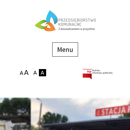
Menu
szybkiego
dostępu
Menu
Strona główna
O firmie
Zakłady
Podaj stan wodomierza
eBOK