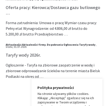
Oferta pracy: Kierowca/Dostawca gazu butlowego
…
Forma zatrudnienia: Umowa o pracę Wymiar czasu pracy:
Pełny etat Wynagrodzenie: od 4.806,00 zł brutto do
5.200,00 zł brutto Przedsiębiorstwo …
Aktualności
Aktualności firmy.
Do pobrania
Ogłoszenia
Taryfy wody
,
środa, 01.07.2026
Taryfy wody 2026r.
Ogłoszenie - Taryfa na zbiorowe zaopatrzenie w wodę i
zbiorowe odprowadzanie ścieków na terenie miasta Bielsk
Podlaski na okres od …
Polityka prywatności
Na stronie używamy plików cookies.
⏶
Klikając „Akceptuję” zgadzasz się na ich
zapisywanie w Twoim urządzeniu i