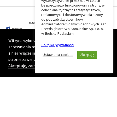
wykorzystywanie przez nas w celach
Wróć
bezpiecznego funkcjonowania strony, w
celach analitycznych i statystycznych,
do
reklamowych i dostosowywania strony
do potrzeb Użytkowników.
© 2026 T-Matic Grupa Computer Plus Sp. z o.o.
Administratorem danych osobowych jest
początku
Przedsiębiorstwo Komunalne Sp. z o. o.
w Bielsku Podlaskim
strony
Witryna wykorzystuje ciasteczka (cookies) w celu
Polityka prywatności
zapewnienia maksymalnej wygody podczas korzystania
z niej. Więcej informacji na ten temat znajduje się na
Ustawienia cookies
Akceptuję
stronie zawierającej naszą
Politykę prywatności
Akceptuję, zamknij komunikat