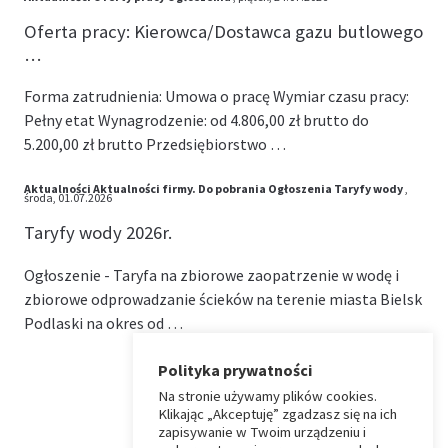
Oferta pracy: Kierowca/Dostawca gazu butlowego
…
Forma zatrudnienia: Umowa o pracę Wymiar czasu pracy:
Pełny etat Wynagrodzenie: od 4.806,00 zł brutto do
5.200,00 zł brutto Przedsiębiorstwo …
Aktualności
Aktualności firmy.
Do pobrania
Ogłoszenia
Taryfy wody
,
środa, 01.07.2026
Taryfy wody 2026r.
Ogłoszenie - Taryfa na zbiorowe zaopatrzenie w wodę i
zbiorowe odprowadzanie ścieków na terenie miasta Bielsk
Podlaski na okres od …
Polityka prywatności
Na stronie używamy plików cookies.
⏶
Klikając „Akceptuję” zgadzasz się na ich
zapisywanie w Twoim urządzeniu i