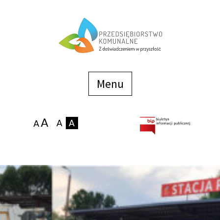
Menu
szybkiego
dostępu
Menu
Strona główna
O firmie
Zakłady
Podaj stan wodomierza
eBOK