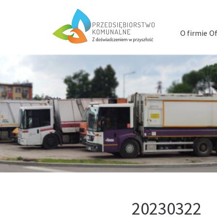
Menu
szybkiego
O firmie
Of
dostępu
20230322