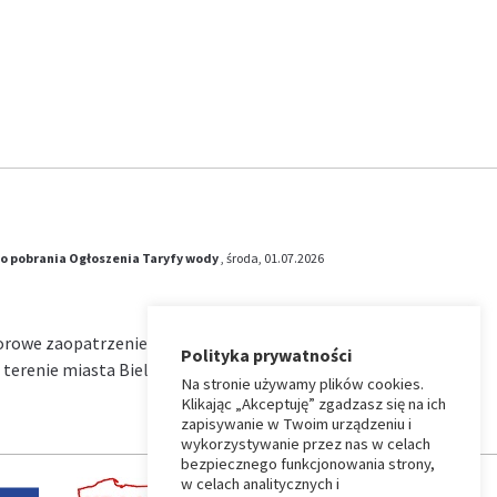
o pobrania
Ogłoszenia
Taryfy wody
, środa, 01.07.2026
iorowe zaopatrzenie w wodę i zbiorowe
Polityka prywatności
terenie miasta Bielsk Podlaski na okres od …
Na stronie używamy plików cookies.
Klikając „Akceptuję” zgadzasz się na ich
zapisywanie w Twoim urządzeniu i
wykorzystywanie przez nas w celach
bezpiecznego funkcjonowania strony,
w celach analitycznych i