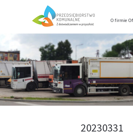
Menu
szybkiego
O firmie
Of
dostępu
20230331