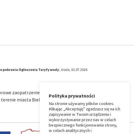
o pobrania
Ogłoszenia
Taryfy wody
, środa, 01.07.2026
iorowe zaopatrzenie w wodę i zbiorowe
Polityka prywatności
terenie miasta Bielsk Podlaski na okres od …
Na stronie używamy plików cookies.
Klikając „Akceptuję” zgadzasz się na ich
zapisywanie w Twoim urządzeniu i
wykorzystywanie przez nas w celach
bezpiecznego funkcjonowania strony,
w celach analitycznych i