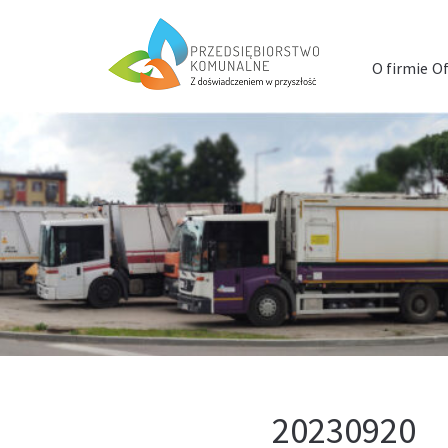
Menu
szybkiego
O firmie
Of
dostępu
20230920