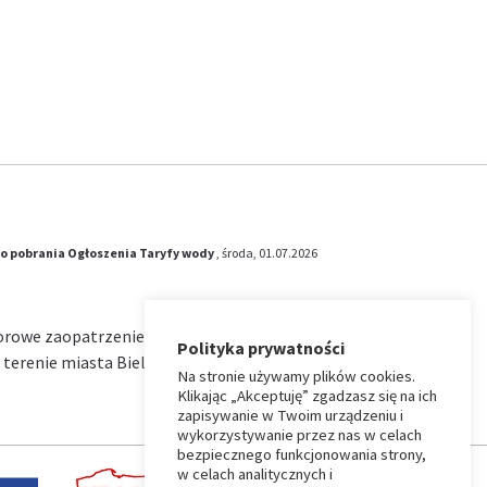
o pobrania
Ogłoszenia
Taryfy wody
, środa, 01.07.2026
iorowe zaopatrzenie w wodę i zbiorowe
Polityka prywatności
terenie miasta Bielsk Podlaski na okres od …
Na stronie używamy plików cookies.
Klikając „Akceptuję” zgadzasz się na ich
zapisywanie w Twoim urządzeniu i
wykorzystywanie przez nas w celach
bezpiecznego funkcjonowania strony,
w celach analitycznych i