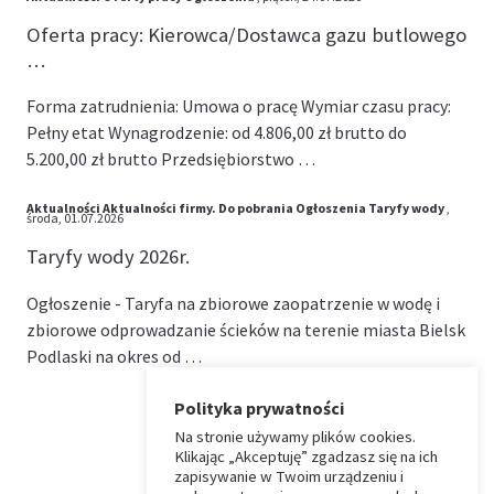
Oferta pracy: Kierowca/Dostawca gazu butlowego
…
Forma zatrudnienia: Umowa o pracę Wymiar czasu pracy:
Pełny etat Wynagrodzenie: od 4.806,00 zł brutto do
5.200,00 zł brutto Przedsiębiorstwo …
Aktualności
Aktualności firmy.
Do pobrania
Ogłoszenia
Taryfy wody
,
środa, 01.07.2026
Taryfy wody 2026r.
Ogłoszenie - Taryfa na zbiorowe zaopatrzenie w wodę i
zbiorowe odprowadzanie ścieków na terenie miasta Bielsk
Podlaski na okres od …
Polityka prywatności
Na stronie używamy plików cookies.
⏶
Klikając „Akceptuję” zgadzasz się na ich
zapisywanie w Twoim urządzeniu i