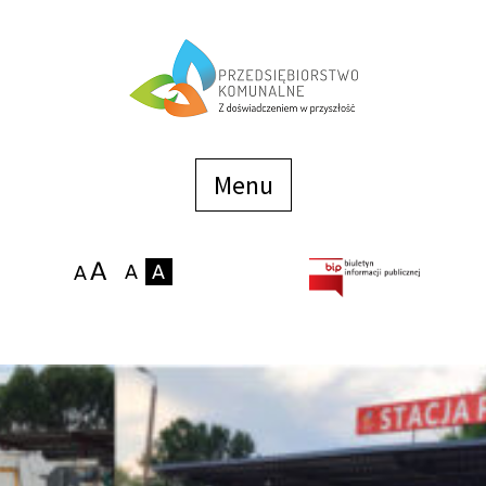
Menu
szybkiego
dostępu
Menu
Strona główna
O firmie
Zakłady
Podaj stan wodomierza
eBOK