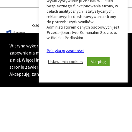
wykorzystywanie przez nas w celach
Wróć
bezpiecznego funkcjonowania strony, w
celach analitycznych i statystycznych,
do
reklamowych i dostosowywania strony
do potrzeb Użytkowników.
© 2026 T-Matic Grupa Computer Plus Sp. z o.o.
Administratorem danych osobowych jest
początku
Przedsiębiorstwo Komunalne Sp. z o. o.
w Bielsku Podlaskim
strony
Witryna wykorzystuje ciasteczka (cookies) w celu
Polityka prywatności
zapewnienia maksymalnej wygody podczas korzystania
z niej. Więcej informacji na ten temat znajduje się na
Ustawienia cookies
Akceptuję
stronie zawierającej naszą
Politykę prywatności
Akceptuję, zamknij komunikat