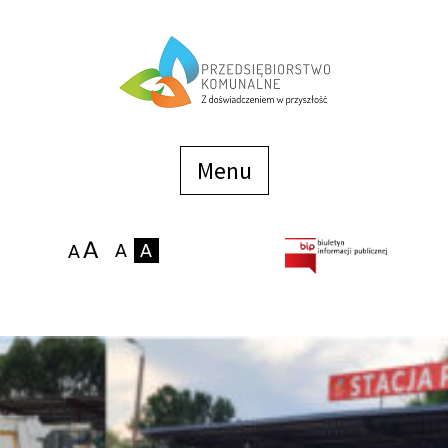
Menu
szybkiego
dostępu
Menu
Strona główna
O firmie
Zakłady
Podaj stan wodomierza
eBOK