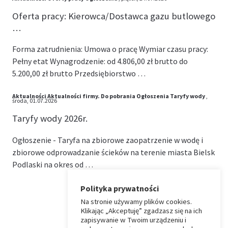
Oferta pracy: Kierowca/Dostawca gazu butlowego
…
Forma zatrudnienia: Umowa o pracę Wymiar czasu pracy:
Pełny etat Wynagrodzenie: od 4.806,00 zł brutto do
5.200,00 zł brutto Przedsiębiorstwo …
Aktualności
Aktualności firmy.
Do pobrania
Ogłoszenia
Taryfy wody
,
środa, 01.07.2026
Taryfy wody 2026r.
Ogłoszenie - Taryfa na zbiorowe zaopatrzenie w wodę i
zbiorowe odprowadzanie ścieków na terenie miasta Bielsk
Podlaski na okres od …
Polityka prywatności
Na stronie używamy plików cookies.
⏶
Klikając „Akceptuję” zgadzasz się na ich
zapisywanie w Twoim urządzeniu i