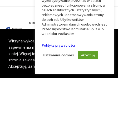
wykorzystywanie przez nas w celach
Wróć
bezpiecznego funkcjonowania strony, w
celach analitycznych i statystycznych,
do
reklamowych i dostosowywania strony
do potrzeb Użytkowników.
© 2026 T-Matic Grupa Computer Plus Sp. z o.o.
Administratorem danych osobowych jest
początku
Przedsiębiorstwo Komunalne Sp. z o. o.
w Bielsku Podlaskim
strony
Witryna wykorzystuje ciasteczka (cookies) w celu
Polityka prywatności
zapewnienia maksymalnej wygody podczas korzystania
z niej. Więcej informacji na ten temat znajduje się na
Ustawienia cookies
Akceptuję
stronie zawierającej naszą
Politykę prywatności
Akceptuję, zamknij komunikat