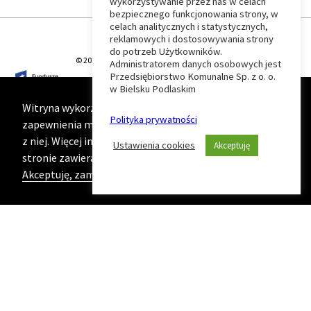
wykorzystywanie przez nas w celach
Wróć
bezpiecznego funkcjonowania strony, w
celach analitycznych i statystycznych,
do
reklamowych i dostosowywania strony
do potrzeb Użytkowników.
© 2026 T-Matic Grupa Computer Plus Sp. z o.o.
Administratorem danych osobowych jest
początku
Przedsiębiorstwo Komunalne Sp. z o. o.
w Bielsku Podlaskim
strony
Witryna wykorzystuje ciasteczka (cookies) w celu
Polityka prywatności
zapewnienia maksymalnej wygody podczas korzystania
z niej. Więcej informacji na ten temat znajduje się na
Ustawienia cookies
Akceptuję
stronie zawierającej naszą
Politykę prywatności
Akceptuję, zamknij komunikat