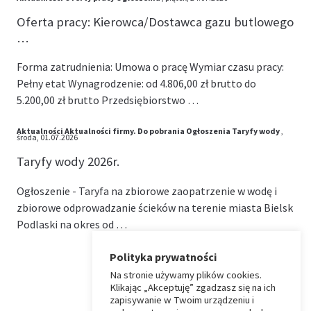
Oferta pracy: Kierowca/Dostawca gazu butlowego
…
Forma zatrudnienia: Umowa o pracę Wymiar czasu pracy:
Pełny etat Wynagrodzenie: od 4.806,00 zł brutto do
5.200,00 zł brutto Przedsiębiorstwo …
Aktualności
Aktualności firmy.
Do pobrania
Ogłoszenia
Taryfy wody
,
środa, 01.07.2026
Taryfy wody 2026r.
Ogłoszenie - Taryfa na zbiorowe zaopatrzenie w wodę i
zbiorowe odprowadzanie ścieków na terenie miasta Bielsk
Podlaski na okres od …
Polityka prywatności
Na stronie używamy plików cookies.
⏶
Klikając „Akceptuję” zgadzasz się na ich
zapisywanie w Twoim urządzeniu i