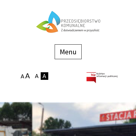
Menu
szybkiego
dostępu
Menu
Strona główna
O firmie
Zakłady
Podaj stan wodomierza
eBOK