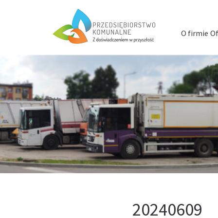
Menu
szybkiego
O firmie
Of
dostępu
20240609