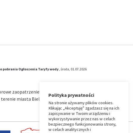
o pobrania
Ogłoszenia
Taryfy wody
, środa, 01.07.2026
iorowe zaopatrzenie w wodę i zbiorowe
Polityka prywatności
terenie miasta Bielsk Podlaski na okres od …
Na stronie używamy plików cookies.
Klikając „Akceptuję” zgadzasz się na ich
zapisywanie w Twoim urządzeniu i
wykorzystywanie przez nas w celach
bezpiecznego funkcjonowania strony,
w celach analitycznych i