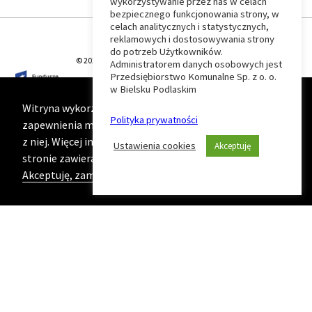
wykorzystywanie przez nas w celach
Wróć
bezpiecznego funkcjonowania strony, w
celach analitycznych i statystycznych,
do
reklamowych i dostosowywania strony
do potrzeb Użytkowników.
© 2026 T-Matic Grupa Computer Plus Sp. z o.o.
Administratorem danych osobowych jest
początku
Przedsiębiorstwo Komunalne Sp. z o. o.
w Bielsku Podlaskim
strony
Witryna wykorzystuje ciasteczka (cookies) w celu
Polityka prywatności
zapewnienia maksymalnej wygody podczas korzystania
z niej. Więcej informacji na ten temat znajduje się na
Ustawienia cookies
Akceptuję
stronie zawierającej naszą
Politykę prywatności
Akceptuję, zamknij komunikat