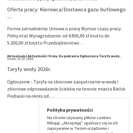
Oferta pracy: Kierowca/Dostawca gazu butlowego
…
Forma zatrudnienia: Umowa o pracę Wymiar czasu pracy:
Pełny etat Wynagrodzenie: od 4.806,00 zł brutto do
5.200,00 zł brutto Przedsiębiorstwo …
Aktualności
Aktualności firmy.
Do pobrania
Ogłoszenia
Taryfy wody
,
środa, 01.07.2026
Taryfy wody 2026r.
Ogłoszenie - Taryfa na zbiorowe zaopatrzenie w wodę i
zbiorowe odprowadzanie ścieków na terenie miasta Bielsk
Podlaski na okres od …
Polityka prywatności
Na stronie używamy plików cookies.
⏶
Klikając „Akceptuję” zgadzasz się na ich
zapisywanie w Twoim urządzeniu i