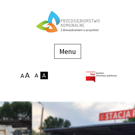
Menu
szybkiego
dostępu
Menu
Strona główna
O firmie
Zakłady
Podaj stan wodomierza
eBOK