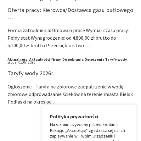
Oferta pracy: Kierowca/Dostawca gazu butlowego
…
Forma zatrudnienia: Umowa o pracę Wymiar czasu pracy:
Pełny etat Wynagrodzenie: od 4.806,00 zł brutto do
5.200,00 zł brutto Przedsiębiorstwo …
Aktualności
Aktualności firmy.
Do pobrania
Ogłoszenia
Taryfy wody
,
środa, 01.07.2026
Taryfy wody 2026r.
Ogłoszenie - Taryfa na zbiorowe zaopatrzenie w wodę i
zbiorowe odprowadzanie ścieków na terenie miasta Bielsk
Podlaski na okres od …
Polityka prywatności
Na stronie używamy plików cookies.
⏶
Klikając „Akceptuję” zgadzasz się na ich
zapisywanie w Twoim urządzeniu i