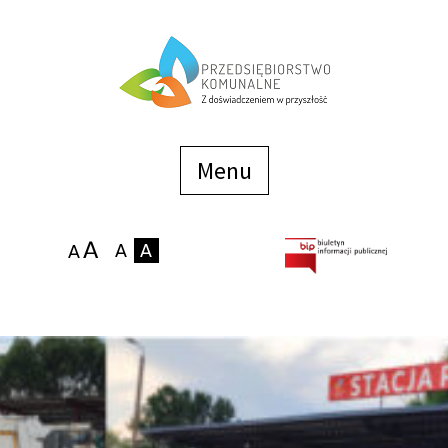
Menu
szybkiego
dostępu
Menu
Strona główna
O firmie
Zakłady
Podaj stan wodomierza
eBOK