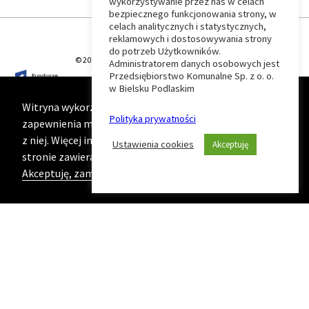
wykorzystywanie przez nas w celach
Wróć
bezpiecznego funkcjonowania strony, w
celach analitycznych i statystycznych,
do
reklamowych i dostosowywania strony
do potrzeb Użytkowników.
© 2026 T-Matic Grupa Computer Plus Sp. z o.o.
Administratorem danych osobowych jest
początku
Przedsiębiorstwo Komunalne Sp. z o. o.
w Bielsku Podlaskim
strony
Witryna wykorzystuje ciasteczka (cookies) w celu
Polityka prywatności
zapewnienia maksymalnej wygody podczas korzystania
z niej. Więcej informacji na ten temat znajduje się na
Ustawienia cookies
Akceptuję
stronie zawierającej naszą
Politykę prywatności
Akceptuję, zamknij komunikat