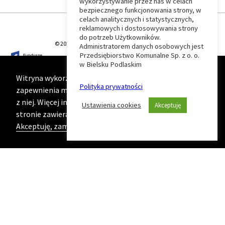
wykorzystywanie przez nas w celach
Wróć
bezpiecznego funkcjonowania strony, w
celach analitycznych i statystycznych,
do
reklamowych i dostosowywania strony
do potrzeb Użytkowników.
© 2026 T-Matic Grupa Computer Plus Sp. z o.o.
Administratorem danych osobowych jest
początku
Przedsiębiorstwo Komunalne Sp. z o. o.
w Bielsku Podlaskim
strony
Witryna wykorzystuje ciasteczka (cookies) w celu
Polityka prywatności
zapewnienia maksymalnej wygody podczas korzystania
z niej. Więcej informacji na ten temat znajduje się na
Ustawienia cookies
Akceptuję
stronie zawierającej naszą
Politykę prywatności
Akceptuję, zamknij komunikat