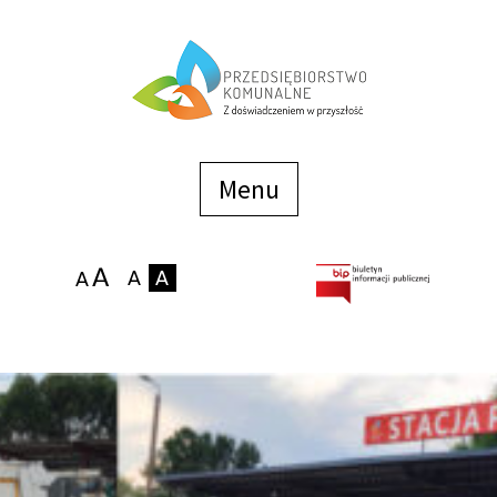
Menu
szybkiego
dostępu
Menu
Strona główna
O firmie
Zakłady
Podaj stan wodomierza
eBOK