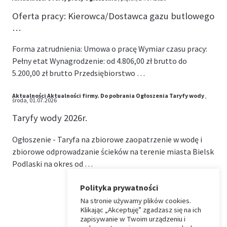
Oferta pracy: Kierowca/Dostawca gazu butlowego
…
Forma zatrudnienia: Umowa o pracę Wymiar czasu pracy:
Pełny etat Wynagrodzenie: od 4.806,00 zł brutto do
5.200,00 zł brutto Przedsiębiorstwo …
Aktualności
Aktualności firmy.
Do pobrania
Ogłoszenia
Taryfy wody
,
środa, 01.07.2026
Taryfy wody 2026r.
Ogłoszenie - Taryfa na zbiorowe zaopatrzenie w wodę i
zbiorowe odprowadzanie ścieków na terenie miasta Bielsk
Podlaski na okres od …
Polityka prywatności
Na stronie używamy plików cookies.
⏶
Klikając „Akceptuję” zgadzasz się na ich
zapisywanie w Twoim urządzeniu i