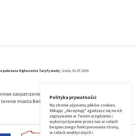
o pobrania
Ogłoszenia
Taryfy wody
, środa, 01.07.2026
iorowe zaopatrzenie w wodę i zbiorowe
Polityka prywatności
terenie miasta Bielsk Podlaski na okres od …
Na stronie używamy plików cookies.
Klikając „Akceptuję” zgadzasz się na ich
zapisywanie w Twoim urządzeniu i
wykorzystywanie przez nas w celach
bezpiecznego funkcjonowania strony,
w celach analitycznych i