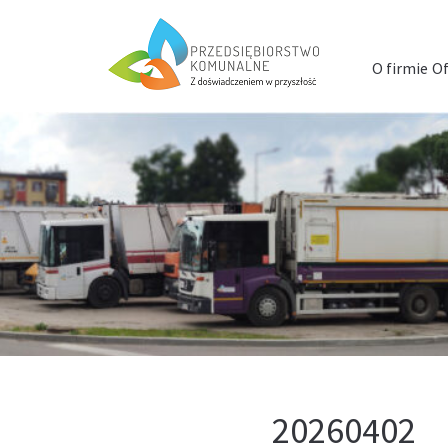
Menu
szybkiego
O firmie
Of
dostępu
20260402