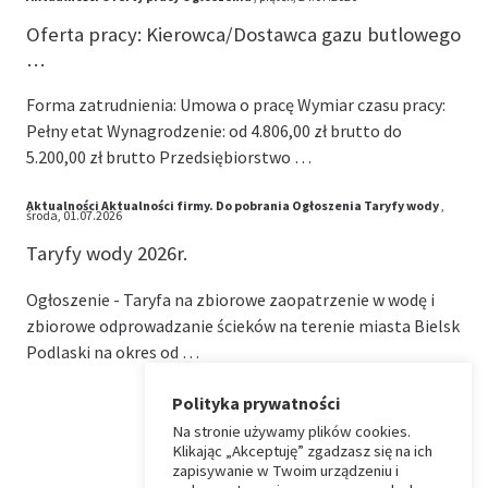
Oferta pracy: Kierowca/Dostawca gazu butlowego
…
Forma zatrudnienia: Umowa o pracę Wymiar czasu pracy:
Pełny etat Wynagrodzenie: od 4.806,00 zł brutto do
5.200,00 zł brutto Przedsiębiorstwo …
Aktualności
Aktualności firmy.
Do pobrania
Ogłoszenia
Taryfy wody
,
środa, 01.07.2026
Taryfy wody 2026r.
Ogłoszenie - Taryfa na zbiorowe zaopatrzenie w wodę i
zbiorowe odprowadzanie ścieków na terenie miasta Bielsk
Podlaski na okres od …
Polityka prywatności
Na stronie używamy plików cookies.
⏶
Klikając „Akceptuję” zgadzasz się na ich
zapisywanie w Twoim urządzeniu i