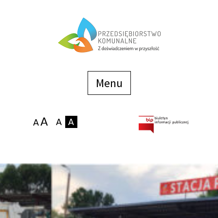
Menu
szybkiego
dostępu
Menu
Strona główna
O firmie
Zakłady
Podaj stan wodomierza
eBOK