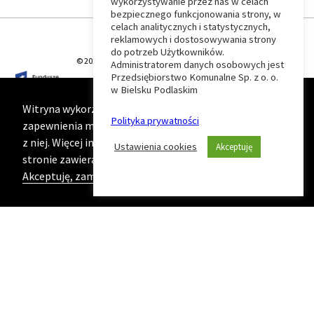
wykorzystywanie przez nas w celach
Wróć
bezpiecznego funkcjonowania strony, w
celach analitycznych i statystycznych,
do
reklamowych i dostosowywania strony
do potrzeb Użytkowników.
© 2026 T-Matic Grupa Computer Plus Sp. z o.o.
Administratorem danych osobowych jest
początku
Przedsiębiorstwo Komunalne Sp. z o. o.
w Bielsku Podlaskim
strony
Witryna wykorzystuje ciasteczka (cookies) w celu
Polityka prywatności
zapewnienia maksymalnej wygody podczas korzystania
z niej. Więcej informacji na ten temat znajduje się na
Ustawienia cookies
Akceptuję
stronie zawierającej naszą
Politykę prywatności
Akceptuję, zamknij komunikat